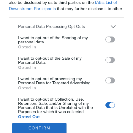
αιμοδοσία και η δράση δωρεάς μυελού
also be disclosed by us to third parties on the
IAB’s List of
των οστών στη Μαγούλα
Downstream Participants
that may further disclose it to other
third parties.
08/07/2026 13:32
Personal Data Processing Opt Outs
I want to opt-out of the Sharing of my
personal data.
Opted In
I want to opt-out of the Sale of my
Personal Data.
Opted In
I want to opt-out of processing my
Personal Data for Targeted Advertising.
Opted In
I want to opt-out of Collection, Use,
Retention, Sale, and/or Sharing of my
Personal Data that Is Unrelated with the
Purposes for which it was collected.
Opted Out
Life
Με παραδοσιακούς χορούς συνεχίζεται
CONFIRM