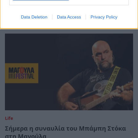
το Magoula River Festival
08/07/2026 12:02
Data Deletion
Data Access
Privacy Policy
Life
Σήμερα η συναυλία του Μπάμπη Στόκα
στη Μαγούλα