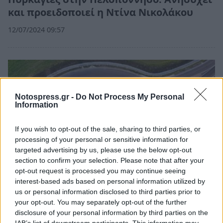
και προειδοποιεί η Ντίνα Νικολάκου
12/07/2024 09:57
Notospress.gr -
Do Not Process My Personal
Information
If you wish to opt-out of the sale, sharing to third parties, or
processing of your personal or sensitive information for
targeted advertising by us, please use the below opt-out
section to confirm your selection. Please note that after your
opt-out request is processed you may continue seeing
interest-based ads based on personal information utilized by
us or personal information disclosed to third parties prior to
Πελοπόννησος
your opt-out. You may separately opt-out of the further
Ανησυχούν για τη στάση πληρωμών
disclosure of your personal information by third parties on the
IAB’s list of downstream participants. This information may