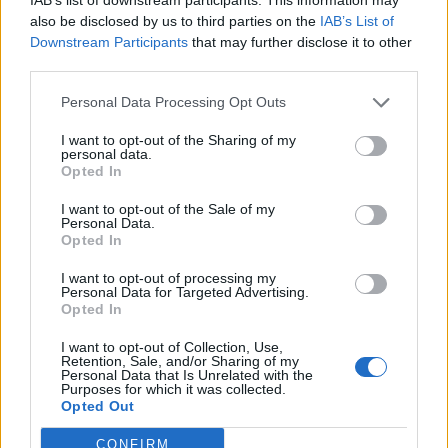
έργων και για τα υδατοδρόμια στην
also be disclosed by us to third parties on the
IAB’s List of
Περιφέρεια Πελοποννήσου
Downstream Participants
that may further disclose it to other
third parties.
29/06/2024 20:09
Personal Data Processing Opt Outs
I want to opt-out of the Sharing of my
personal data.
Opted In
I want to opt-out of the Sale of my
Personal Data.
Opted In
I want to opt-out of processing my
Personal Data for Targeted Advertising.
Opted In
I want to opt-out of Collection, Use,
Retention, Sale, and/or Sharing of my
Personal Data that Is Unrelated with the
Purposes for which it was collected.
Πελοπόννησος
Opted Out
Προστασία της αιρετής Περιφέρεις
CONFIRM