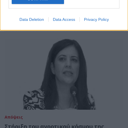
ζήτησε η Ντίνα Νικολάκου στο συνέδριο
της ΑΝ.Π.Ε.
Data Deletion
Data Access
Privacy Policy
29/05/2024 08:24
Απόψεις
Στήριξη του αγροτικού κόσμου της