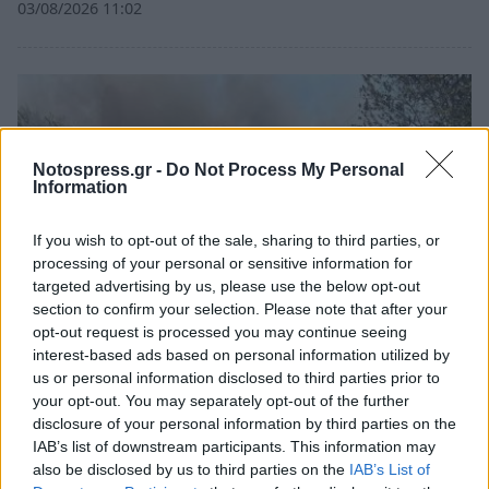
03/08/2026 11:02
Notospress.gr -
Do Not Process My Personal
Information
If you wish to opt-out of the sale, sharing to third parties, or
processing of your personal or sensitive information for
targeted advertising by us, please use the below opt-out
section to confirm your selection. Please note that after your
opt-out request is processed you may continue seeing
interest-based ads based on personal information utilized by
Πελοπόννησος
us or personal information disclosed to third parties prior to
your opt-out. You may separately opt-out of the further
Αργολίδα: Καλύτερη εικόνα από τη
disclosure of your personal information by third parties on the
φωτιά στα Φίχτια – Οι φλόγες
IAB’s list of downstream participants. This information may
απείλησαν σπίτια
also be disclosed by us to third parties on the
IAB’s List of