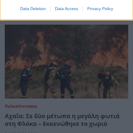
31/07/2026 14:18
Data Deletion
Data Access
Privacy Policy
Πελοπόννησος
Αχαΐα: Σε δύο μέτωπα η μεγάλη φωτιά
στη Φλόκα – Εκκενώθηκε το χωριό