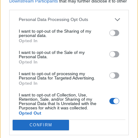
Downstream Participants
that may further disclose it to other
31/07/2026 18:18
third parties.
Personal Data Processing Opt Outs
I want to opt-out of the Sharing of my
personal data.
Opted In
I want to opt-out of the Sale of my
Personal Data.
Opted In
I want to opt-out of processing my
Personal Data for Targeted Advertising.
Opted In
I want to opt-out of Collection, Use,
Retention, Sale, and/or Sharing of my
Personal Data that Is Unrelated with the
Ελλάδα
Purposes for which it was collected.
Opted Out
Οδύνη στην κηδεία του πυροσβέστη που
πέθανε στη φωτιά στο Γύθειο - Με τιμές
CONFIRM
ήρωα το «τελευταίο αντίο»