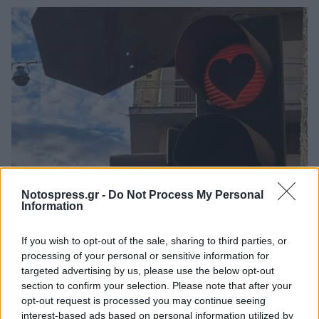
Notospress.gr -
Do Not Process My Personal
Ελλάδα
Information
Με… καρδούλες τα φανάρια της Λαμίας
If you wish to opt-out of the sale, sharing to third parties, or
(photos - video)
processing of your personal or sensitive information for
14 Φεβρουαρίου 2024 11:28
targeted advertising by us, please use the below opt-out
section to confirm your selection. Please note that after your
opt-out request is processed you may continue seeing
interest-based ads based on personal information utilized by