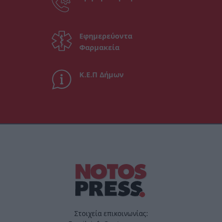
Εφημερεύοντα
Φαρμακεία
Κ.Ε.Π Δήμων
Στοιχεία επικοινωνίας: