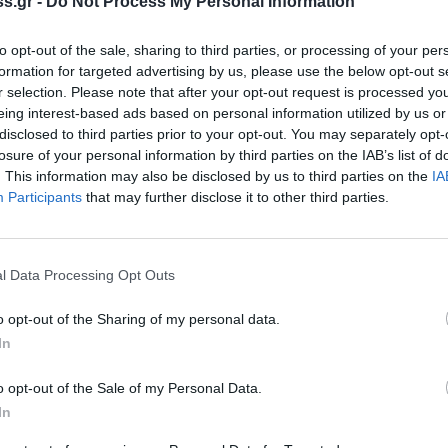
s.gr -
Do Not Process My Personal Information
ανό και Βάρδα
ενεργό μέτωπο οι πυρκαγιές σε Τραγανό και Βάρδα – Καλή
to opt-out of the sale, sharing to third parties, or processing of your per
 στη φωτιά στα Άγναντα
formation for targeted advertising by us, please use the below opt-out s
r selection. Please note that after your opt-out request is processed y
υλίου 2022 09:36
eing interest-based ads based on personal information utilized by us or
disclosed to third parties prior to your opt-out. You may separately opt-
losure of your personal information by third parties on the IAB’s list of
. This information may also be disclosed by us to third parties on the
IA
όννησος
Participants
that may further disclose it to other third parties.
ές στην Ηλεία: Καλύτερη εικόνα στα μέτωπα
ντα και Τραγανό
λιξη η φωτιά στην Βάρδα
l Data Processing Opt Outs
υλίου 2022 21:31
o opt-out of the Sharing of my personal data.
In
o opt-out of the Sale of my Personal Data.
ομικά
In
ιάδα: Πλησιάζει σπίτια η φωτιά στα Άγναντα