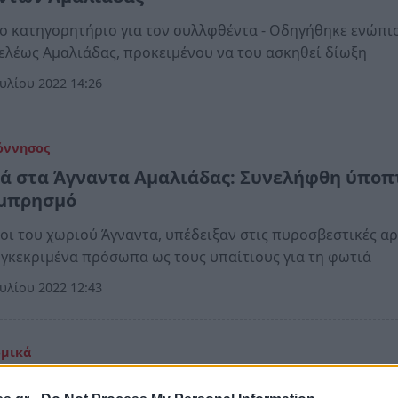
ο κατηγορητήριο για τον συλλφθέντα - Οδηγήθηκε ενώπι
ελέως Αμαλιάδας, προκειμένου να του ασκηθεί δίωξη
υλίου 2022 14:26
όννησος
ά στα Άγναντα Αμαλιάδας: Συνελήφθη ύποπ
εμπρησμό
οι του χωριού Άγναντα, υπέδειξαν στις πυροσβεστικές α
γκεκριμένα πρόσωπα ως τους υπαίτιους για τη φωτιά
υλίου 2022 12:43
ομικά
: Δείτε τι γίνεται με τις πυρκαγιές σε Άγναν