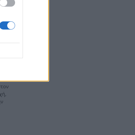
στον
χή,
ην