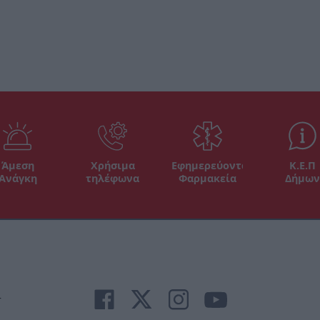
Άμεση
Χρήσιμα
Εφημερεύοντα
Κ.Ε.Π
Ανάγκη
τηλέφωνα
Φαρμακεία
Δήμων
r