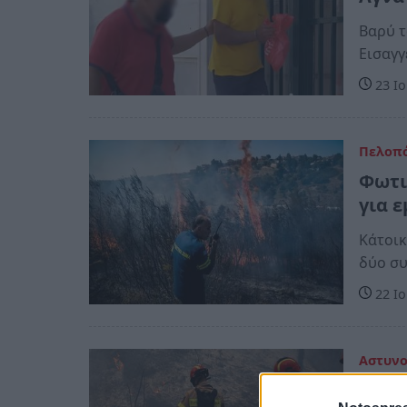
Βαρύ τ
Εισαγγ
23 Ιο
Πελοπ
Φωτι
για 
Κάτοικ
δύο συ
22 Ιο
Αστυν
Ηλεία