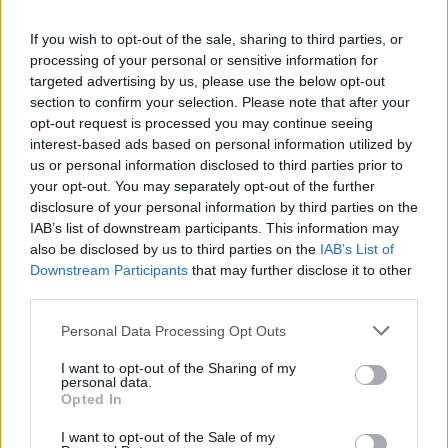
If you wish to opt-out of the sale, sharing to third parties, or
processing of your personal or sensitive information for
targeted advertising by us, please use the below opt-out
section to confirm your selection. Please note that after your
opt-out request is processed you may continue seeing
interest-based ads based on personal information utilized by
us or personal information disclosed to third parties prior to
your opt-out. You may separately opt-out of the further
disclosure of your personal information by third parties on the
IAB’s list of downstream participants. This information may
also be disclosed by us to third parties on the
IAB’s List of
Downstream Participants
that may further disclose it to other
third parties.
Ελλάδα
Personal Data Processing Opt Outs
Εξαφάνιση 15χρονης στο Περιστέρι: Τι
I want to opt-out of the Sharing of my
είναι τα «lover boys» από τα οποία
personal data.
κινδυνεύει
Opted In
21 Απριλίου 2022 11:33
I want to opt-out of the Sale of my