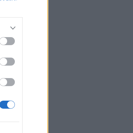
ρα
ς
η Νέα
ς-