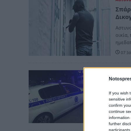
Σπάρ
Δικο
Αστυνο
οικία,
ημεδα
07 Ια
Αστυν
Notospres
Αποτ
με… 
If you wish 
sensitive in
Το χρη
confirm you
πόδια
continue se
information 
30 Σε
further disc
participants