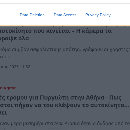
ς
Data Deletion
Data Access
Privacy Policy
ξενο περιστατικό με γυναίκα που πηδά μπρ
αυτοκίνητο που κινείται – Η κάμερα τα
γραψε όλα
κόμα συμβάν ασφαλιστικής απάτης» γράφουν οι χρήστες 
κτύου
ϊος 2023 11:32
όννησος
ές τρόμου για Πυργιώτη στην Αθήνα - Πως
στοι πήγαν να του κλέψουν το αυτοκίνητο…
σει
ιναν μέρα μεσημέρι στα Άνω Λιόσια όταν ο άνδρας από τ