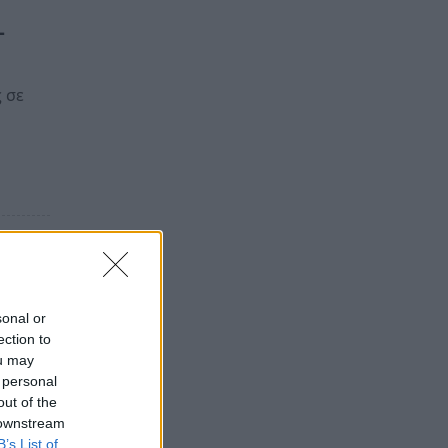
–
 σε
υ
sonal or
ection to
τα
ou may
 personal
out of the
 downstream
B’s List of