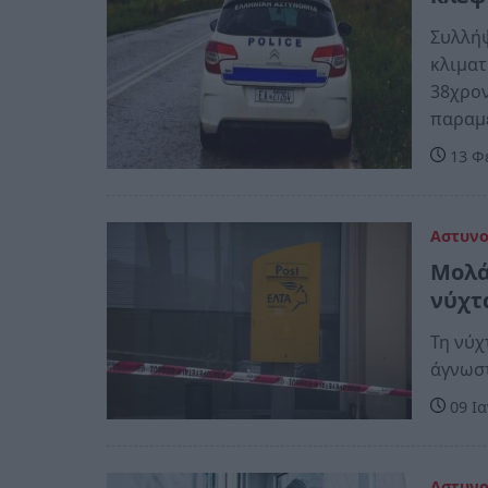
Συλλήψ
κλιματ
38χρον
παραμ
13 Φ
Αστυν
Μολά
νύχτ
Τη νύχ
άγνωστ
09 Ια
Αστυν