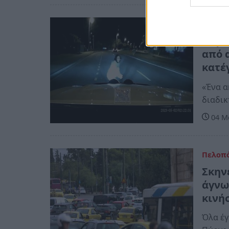
Κόσμο
Παρά
από 
κατέ
«Ένα α
διαδι
04 Μα
Πελοπ
Σκην
άγνω
κινή
Όλα έγ