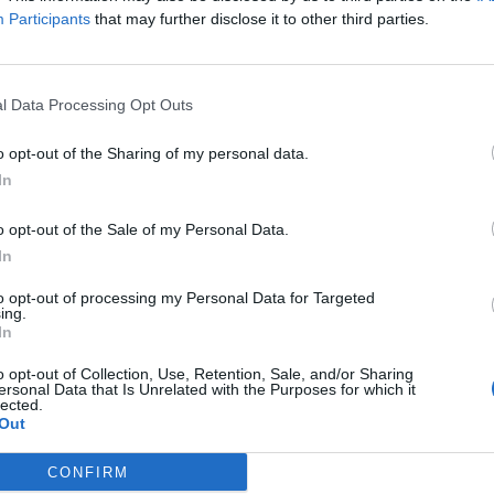
Participants
that may further disclose it to other third parties.
ομικά
ηψη τριών ατόμων στο Ναύπλιο για απόπει
ής
l Data Processing Opt Outs
θησαν να εισέλθουν σε γραφεία τοπικού Οργανισμού με
o opt-out of the Sharing of my personal data.
την κλοπή, δίχως όμως να ολοκληρώσουν την πράξη του
In
κεμβρίου 2024 12:01
o opt-out of the Sale of my Personal Data.
In
ομικά
to opt-out of processing my Personal Data for Targeted
ing.
λίδα: Προσπάθησαν να «σηκώσουν» ΑΤΜ στ
In
photos)
o opt-out of Collection, Use, Retention, Sale, and/or Sharing
ersonal Data that Is Unrelated with the Purposes for which it
 για το περιστατικό διενεργεί το Τμήμα Ασφαλείας Άργου
lected.
ών.
Out
υνίου 2023 09:26
CONFIRM