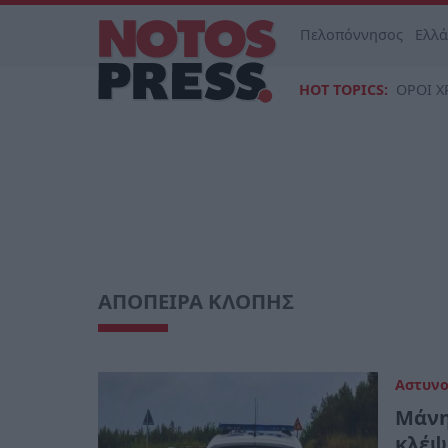
Πελοπόννησος
Ελλ
HOT TOPICS:
ΟΡΟΙ Χ
ΑΠΟΠΕΙΡΑ ΚΛΟΠΗΣ
Αστυν
Μάνη
κλέψ