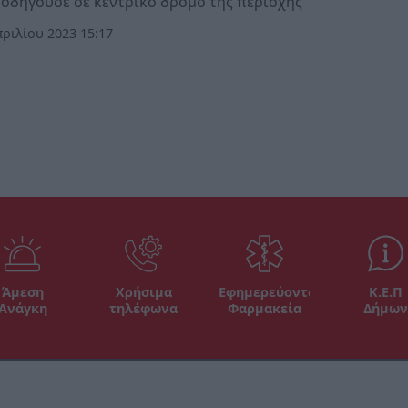
οδηγούσε σε κεντρικό δρόμο της περιοχής
ριλίου 2023 15:17
Άμεση
Χρήσιμα
Εφημερεύοντα
Κ.Ε.Π
Ανάγκη
τηλέφωνα
Φαρμακεία
Δήμων