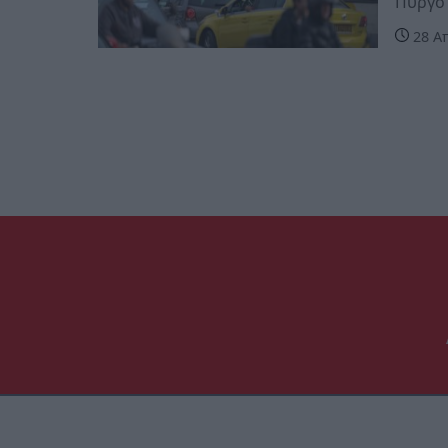
Πύργο 
28 Απ