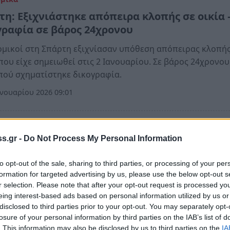
τη: Εξιχνιάστηκε απόπειρα κλοπής σε οικία 
γραφία σε βάρος 24χρονου
μικοί στη Σπάρτη εξιχνίασαν υπόθεση απόπειρας κλοπής
 που είχε σημειωθεί στις 2 Ιανουαρίου. Σε βάρος 24χρονου
πού σχηματίστηκε δικογραφία.
νουαρίου 2026 09:01
ομικά
s.gr -
Do Not Process My Personal Information
υχημένη απόπειρα κλοπής χρηματοκιβωτίο
κλαρκ στην Ηλεία
to opt-out of the sale, sharing to third parties, or processing of your per
formation for targeted advertising by us, please use the below opt-out s
ματοκιβώτιο έπεσε στην αυλή και οι δράστες το έβαλαν σ
r selection. Please note that after your opt-out request is processed y
eing interest-based ads based on personal information utilized by us or
disclosed to third parties prior to your opt-out. You may separately opt-
πτεμβρίου 2025 08:17
losure of your personal information by third parties on the IAB’s list of
. This information may also be disclosed by us to third parties on the
IA