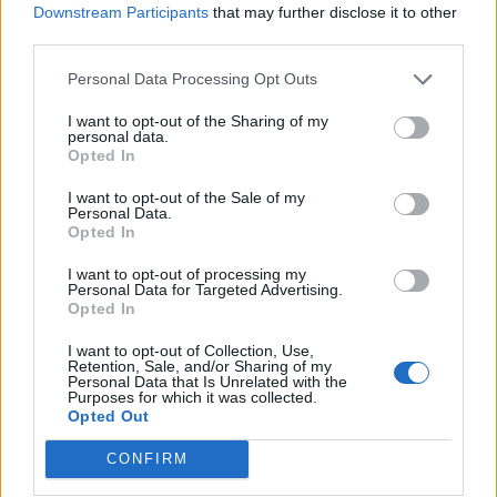
Downstream Participants
that may further disclose it to other
third parties.
Personal Data Processing Opt Outs
I want to opt-out of the Sharing of my
personal data.
Opted In
I want to opt-out of the Sale of my
Personal Data.
Opted In
I want to opt-out of processing my
Personal Data for Targeted Advertising.
Opted In
Life
I want to opt-out of Collection, Use,
Μουσική Βραδιά στο Μπαρσινίκο - Jazz
Retention, Sale, and/or Sharing of my
Personal Data that Is Unrelated with the
στο Βουνό, Μουσικές Κάτω από τα
Purposes for which it was collected.
Opted Out
Πλατάνια
CONFIRM
10 Ιουλίου 2025 19:01