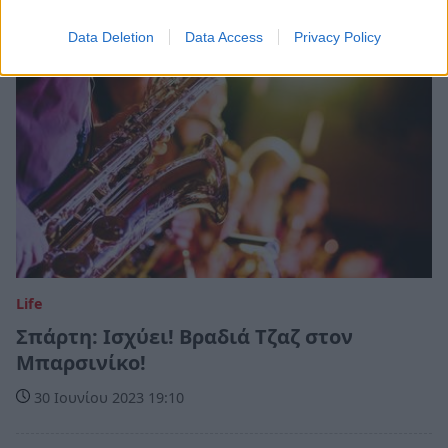
Data Deletion
Data Access
Privacy Policy
Life
Σπάρτη: Ισχύει! Βραδιά Τζαζ στον
Μπαρσινίκο!
30 Ιουνίου 2023 19:10