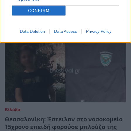
την μπλούζα
CONFIRM
04 Οκτωβρίου 2024 09:20
Data Deletion
Data Access
Privacy Policy
Ελλάδα
Θεσσαλονίκη: Έστειλαν στο νοσοκομείο
15χρονο επειδή φορούσε μπλούζα της