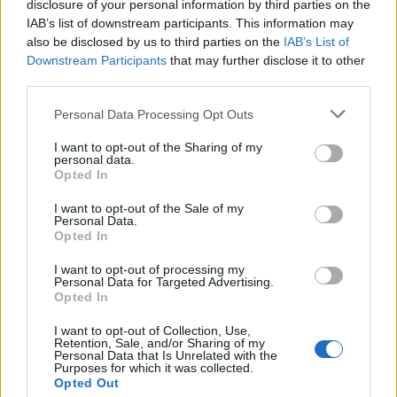
disclosure of your personal information by third parties on the
IAB’s list of downstream participants. This information may
also be disclosed by us to third parties on the
IAB’s List of
Downstream Participants
that may further disclose it to other
third parties.
Personal Data Processing Opt Outs
I want to opt-out of the Sharing of my
personal data.
Opted In
I want to opt-out of the Sale of my
Personal Data.
Opted In
I want to opt-out of processing my
Personal Data for Targeted Advertising.
Opted In
Πελοπόννησος
Άγγελος Συρίγος – Ομιλία για το Δίκαιο
I want to opt-out of Collection, Use,
Retention, Sale, and/or Sharing of my
της Θάλασσας και τις ελληνοτουρκικές
Personal Data that Is Unrelated with the
Purposes for which it was collected.
σχέσεις, στο Γύθειο!
Opted Out