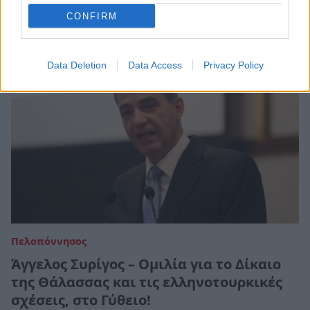
31 Ιανουαρίου 2023 13:05
CONFIRM
Data Deletion
Data Access
Privacy Policy
Πελοπόννησος
Άγγελος Συρίγος – Ομιλία για το Δίκαιο
της Θάλασσας και τις ελληνοτουρκικές
σχέσεις, στο Γύθειο!