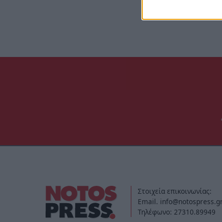
Στοιχεία επικοινωνίας:
Email. info@notospress.g
Τηλέφωνο: 27310.89949