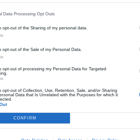
σήμερα πέθανε ο αγωνιστής της Ελληνικής
άστασης και πολιτικός Αντώνιος Γεωργαντά
l Data Processing Opt Outs
τής του '21 και πολιτικός. Πληρεξούσιος και Βουλευτής
o opt-out of the Sharing of my personal data.
ιάς κατ’ επανάληψη και Πρόεδρος της Βουλής από τις 21
In
ρίου 1849 έως τις 27 Ιουλίου 1850
o opt-out of the Sale of my Personal Data.
νουαρίου 2025 08:30
In
to opt-out of processing my Personal Data for Targeted
ing.
α
In
σήμερα η Μάχη της Πέτρας
o opt-out of Collection, Use, Retention, Sale, and/or Sharing
ersonal Data that Is Unrelated with the Purposes for which it
 τελευταία μάχη του Αγώνα για την ελληνική ανεξαρτησία
lected.
Out
πτεμβρίου 2024 08:30
CONFIRM