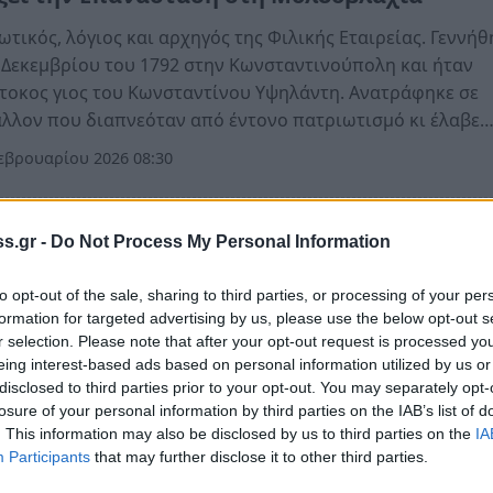
ωτικός, λόγιος και αρχηγός της Φιλικής Εταιρείας. Γεννήθ
 Δεκεμβρίου του 1792 στην Κωνσταντινούπολη και ήταν
οκος γιος του Κωνσταντίνου Υψηλάντη. Ανατράφηκε σε
λλον που διαπνεόταν από έντονο πατριωτισμό κι έλαβε
εβρουαρίου 2026 08:30
α
s.gr -
Do Not Process My Personal Information
σήμερα η Μάχη της Πέτρας
to opt-out of the sale, sharing to third parties, or processing of your per
 τελευταία μάχη του Αγώνα για την ελληνική ανεξαρτησία
formation for targeted advertising by us, please use the below opt-out s
r selection. Please note that after your opt-out request is processed y
πτεμβρίου 2025 08:30
eing interest-based ads based on personal information utilized by us or
disclosed to third parties prior to your opt-out. You may separately opt-
losure of your personal information by third parties on the IAB’s list of
. This information may also be disclosed by us to third parties on the
IA
Participants
that may further disclose it to other third parties.
α