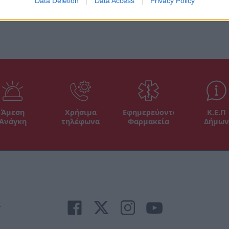
Data Deletion
Data Access
Privacy Policy
Άμεση
Χρήσιμα
Εφημερεύοντα
Κ.Ε.Π
Ανάγκη
τηλέφωνα
Φαρμακεία
Δήμων
r