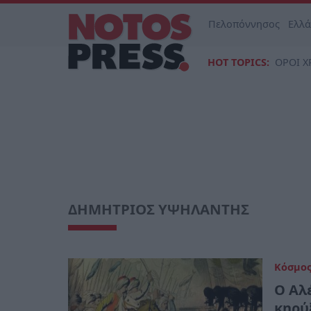
Πελοπόννησος
Ελλ
HOT TOPICS:
ΟΡΟΙ Χ
ΔΗΜΗΤΡΙΟΣ ΥΨΗΛΑΝΤΗΣ
Κόσμο
Ο Αλ
κηρύ