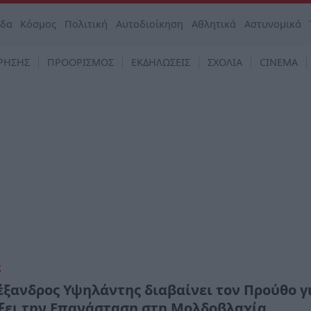
άδα
Κόσμος
Πολιτική
Αυτοδιοίκηση
Αθλητικά
Αστυνομικά
ΡΗΣΗΣ
ΠΡΟΟΡΙΣΜΟΣ
ΕΚΔΗΛΩΣΕΙΣ
ΣΧΟΛΙΑ
CINEMA
ς
έξανδρος Υψηλάντης διαβαίνει τον Προύθο γ
ξει την Επανάσταση στη Μολδοβλαχία