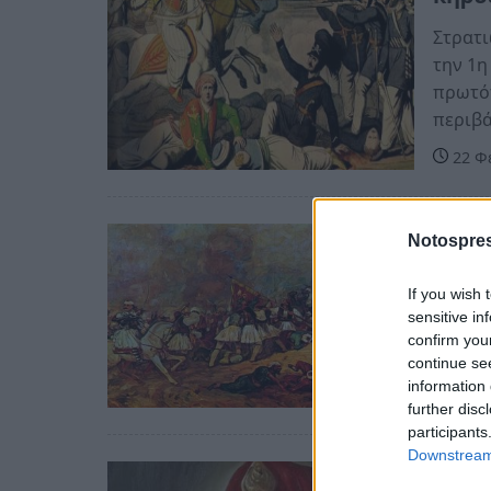
Στρατι
την 1η
πρωτότ
περιβά
22 Φ
Ελλάδ
Notospres
Σαν 
If you wish 
Ήταν η
sensitive in
confirm you
12 Σε
continue se
information 
further disc
participants
Downstream 
Ελλάδ