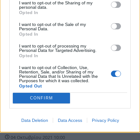
I want to opt-out of the Sharing of my
05 Οκτωβρίου 2021 12:00
personal data.
Opted In
I want to opt-out of the Sale of my
Personal Data.
Opted In
I want to opt-out of processing my
Personal Data for Targeted Advertising.
Opted In
I want to opt-out of Collection, Use,
Retention, Sale, and/or Sharing of my
Personal Data that Is Unrelated with the
Purposes for which it was collected.
Opted Out
CONFIRM
Αγγελίες
Πωλείται επιχείρηση καφέ σε κεντρικό
Data Deletion
Data Access
Privacy Policy
σημείο της Τρίπολης
04 Οκτωβρίου 2021 10:00