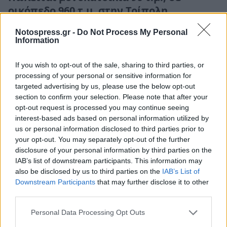
οικόπεδο 960 τ.μ. στην Τρίπολη
06 Οκτωβρίου 2021 14:50
Notospress.gr -
Do Not Process My Personal
Information
If you wish to opt-out of the sale, sharing to third parties, or
processing of your personal or sensitive information for
targeted advertising by us, please use the below opt-out
section to confirm your selection. Please note that after your
opt-out request is processed you may continue seeing
interest-based ads based on personal information utilized by
us or personal information disclosed to third parties prior to
your opt-out. You may separately opt-out of the further
disclosure of your personal information by third parties on the
IAB’s list of downstream participants. This information may
also be disclosed by us to third parties on the
IAB’s List of
Downstream Participants
that may further disclose it to other
third parties.
Αγγελίες
Πωλείται δυάρι 59τμ στην Τρίπολη
Personal Data Processing Opt Outs