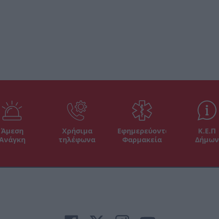
Άμεση
Χρήσιμα
Εφημερεύοντα
Κ.Ε.Π
Ανάγκη
τηλέφωνα
Φαρμακεία
Δήμων