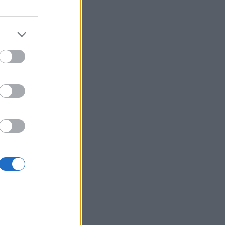
ίας
γουν