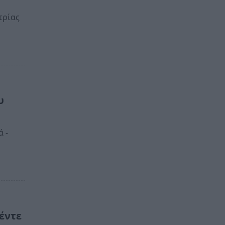
τρίας
υ
ά -
πέντε