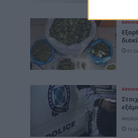
Αστυν
Εξαρ
διακ
01 Ο
Αστυν
Στοι
εξάμ
Απολογ
19 Σε