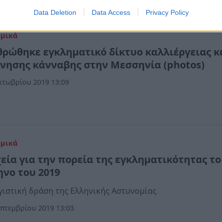
Data Deletion
Data Access
Privacy Policy
ομικά
θρώθηκε εγκληματικό δίκτυο καλλιέργειας κ
ίνησης κάνναβης στην Μεσσηνία (photos)
κτωβρίου 2019 13:09
ομικά
χεία για την πορεία της εγκληματικότητας το
ηνο του 2019
ιστική δράση της Ελληνικής Αστυνομίας
πτεμβρίου 2019 13:03