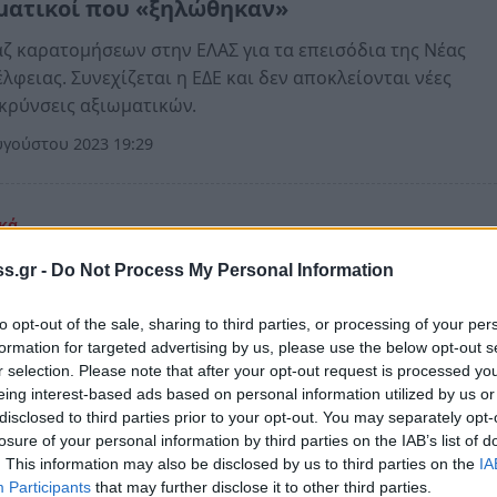
ματικοί που «ξηλώθηκαν»
 καρατομήσεων στην ΕΛΑΣ για τα επεισόδια της Νέας
λφειας. Συνεχίζεται η ΕΔΕ και δεν αποκλείονται νέες
κρύνσεις αξιωματικών.
γούστου 2023 19:29
κά
εγάλη επιτυχία ολοκληρώθηκε ο 4ος Αγώνας
s.gr -
Do Not Process My Personal Information
ου «Πάμε Μαζί» στην Καλαμάτα (photos)
to opt-out of the sale, sharing to third parties, or processing of your per
ριακή 26 Ιουνίου πραγματοποιήθηκε ο 4ος Αγώνας Δρόμο
formation for targeted advertising by us, please use the below opt-out s
ΕΑ ΚΥΤΤΑΡΟ-ΟΞΥΓΟΝΟ και τον ΣΔΥΜ με την υποστήριξη τ
r selection. Please note that after your opt-out request is processed y
 Καλαμάτας, αφιερωμένος στην Παγκόσμια Ημέρα Κατά τ
eing interest-based ads based on personal information utilized by us or
τικών
disclosed to third parties prior to your opt-out. You may separately opt-
losure of your personal information by third parties on the IAB’s list of
υνίου 2022 18:05
. This information may also be disclosed by us to third parties on the
IA
Participants
that may further disclose it to other third parties.