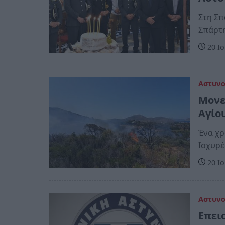
Στη Σπ
Σπάρτ
20 Ιο
Αστυν
Μονε
Αγίο
Ένα χρ
Ισχυρέ
20 Ιο
Αστυν
Επει