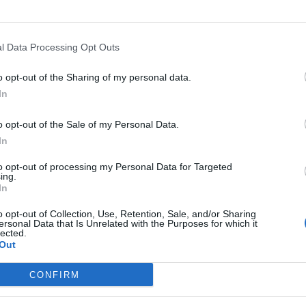
ομικά
εις Αστυνομικών Διευθυντών Ελληνικής
l Data Processing Opt Outs
νομίας
o opt-out of the Sharing of my personal data.
σεις των Αστυνομικών Διευθυντών της Ελληνικής Αστυνομ
In
ο Ανώτατο Συμβούλιο του Σώματος
o opt-out of the Sale of my Personal Data.
ριλίου 2022 09:32
In
to opt-out of processing my Personal Data for Targeted
ing.
ομικά
In
ιμες συμβουλές της Ελληνικής Αστυνομίας
o opt-out of Collection, Use, Retention, Sale, and/or Sharing
ει κακοκαιρίας
ersonal Data that Is Unrelated with the Purposes for which it
lected.
Out
εται στους πολίτες να ενημερώνονται τακτικά για τις
τούσες καιρικές συνθήκες στην περιοχή τους, να αποφεύ
CONFIRM
κοπες μετακινήσεις
νουαρίου 2022 08:56