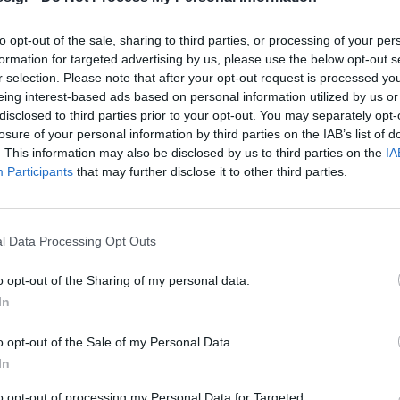
α 35χρονη απέσπασε 25.000 ευρώ από 76χρονο μέσω Fac
to opt-out of the sale, sharing to third parties, or processing of your per
formation for targeted advertising by us, please use the below opt-out s
ϊος 2026 13:12
r selection. Please note that after your opt-out request is processed y
eing interest-based ads based on personal information utilized by us or
disclosed to third parties prior to your opt-out. You may separately opt-
losure of your personal information by third parties on the IAB’s list of
ς
. This information may also be disclosed by us to third parties on the
IA
νίδα θύμα ερωτικής απάτης στην
Participants
that may further disclose it to other third parties.
ταντινούπολη: Έχασε 60.000€ από τον «Μου
τον Λίβανο»
l Data Processing Opt Outs
νίδα τουρίστρια εμπιστεύτηκε άνδρα με τον οποίο διατη
ή σχέση και του παρέδωσε 60.000 ευρώ, για να διαπιστώσ
o opt-out of the Sharing of my personal data.
ρα ότι τα χρήματα που έλαβε ήταν πλαστά. Ο δράστης
In
ήφθη…
o opt-out of the Sale of my Personal Data.
κεμβρίου 2025 09:50
In
to opt-out of processing my Personal Data for Targeted