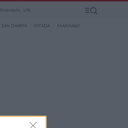
Τουρισμός
Life
ΣΑΝ ΣΗΜΕΡΑ
ΕΡΓΑΣΙΑ
ΕΛΑΙΟΛΑΔΟ