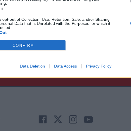
ing.
In
o opt-out of Collection, Use, Retention, Sale, and/or Sharing
ersonal Data that Is Unrelated with the Purposes for which it
lected.
Out
CONFIRM
Άμεση
Χρήσιμα
Εφημερεύοντα
Κ.Ε.Π
Data Deletion
Data Access
Privacy Policy
Ανάγκη
τηλέφωνα
Φαρμακεία
Δήμων
r