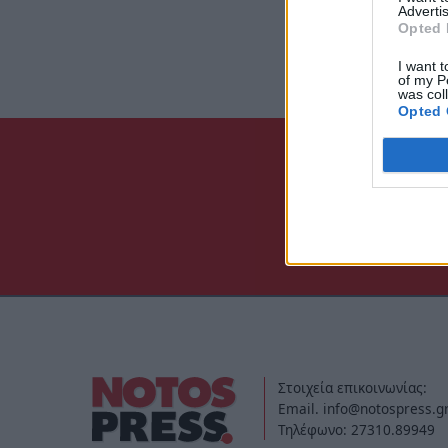
Advertis
Opted 
I want t
of my P
was col
Opted 
Στοιχεία επικοινωνίας:
Email. info@notospress.g
Τηλέφωνο: 27310.89949