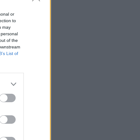
ebook
sonal or
ection to
ou may
 personal
out of the
 downstream
B’s List of
ράτ
ρούσε
ει