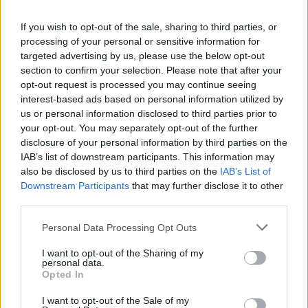
If you wish to opt-out of the sale, sharing to third parties, or
processing of your personal or sensitive information for
targeted advertising by us, please use the below opt-out
section to confirm your selection. Please note that after your
opt-out request is processed you may continue seeing
interest-based ads based on personal information utilized by
us or personal information disclosed to third parties prior to
your opt-out. You may separately opt-out of the further
disclosure of your personal information by third parties on the
IAB’s list of downstream participants. This information may
also be disclosed by us to third parties on the
IAB’s List of
Downstream Participants
that may further disclose it to other
third parties.
Ελλάδα
Personal Data Processing Opt Outs
Ένοχοι 10 από τους 21 κατηγορούμενους
I want to opt-out of the Sharing of my
για τη φωτιά στο Μάτι με 104 νεκρούς
personal data.
Opted In
03 Ιουνίου 2025 11:52
I want to opt-out of the Sale of my