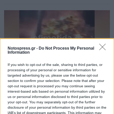
Notospress.gr -
Do Not Process My Personal
Information
If you wish to opt-out of the sale, sharing to third parties, or
processing of your personal or sensitive information for
targeted advertising by us, please use the below opt-out
Πελοπόννησος
section to confirm your selection. Please note that after your
opt-out request is processed you may continue seeing
«Πόλεμος» κατά την περιφορά του
interest-based ads based on personal information utilized by
Επιταφίου, με βεγγαλικά, δυναμιτάκια
us or personal information disclosed to third parties prior to
και... μολότοφ στην Πάτρα (video)
your opt-out. You may separately opt-out of the further
disclosure of your personal information by third parties on the
04 Μαϊος 2024 10:02
IAB’s list of downstream participants. This information may