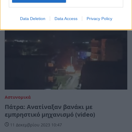
Data Deletion
Data Access
Privacy Policy
Αστυνομικά
Πάτρα: Ανατίναξαν βανάκι με
εμπρηστικό μηχανισμό (video)
11 Δεκεμβρίου 2023 10:47