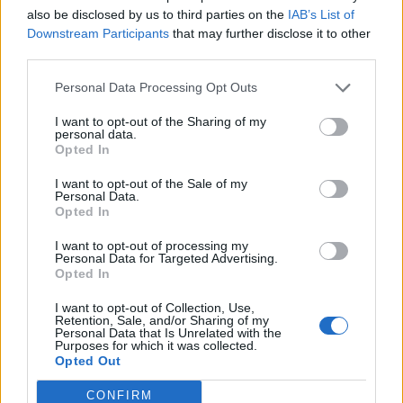
also be disclosed by us to third parties on the
IAB’s List of
Downstream Participants
that may further disclose it to other
third parties.
Personal Data Processing Opt Outs
I want to opt-out of the Sharing of my
personal data.
Opted In
I want to opt-out of the Sale of my
Personal Data.
Opted In
I want to opt-out of processing my
Personal Data for Targeted Advertising.
Opted In
Αστυνομικά
I want to opt-out of Collection, Use,
Εμπρηστική επίθεση στην Πάτρα: «Δεν
Retention, Sale, and/or Sharing of my
Personal Data that Is Unrelated with the
τους έδωσα λεφτά και με κατέστρεψαν»,
Purposes for which it was collected.
Opted Out
λέει ο ιδιοκτήτης του βαν (photos)
CONFIRM
13 Δεκεμβρίου 2023 20:02