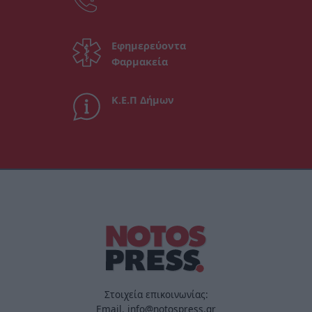
Εφημερεύοντα
Φαρμακεία
Κ.Ε.Π Δήμων
Στοιχεία επικοινωνίας:
Email. info@notospress.gr