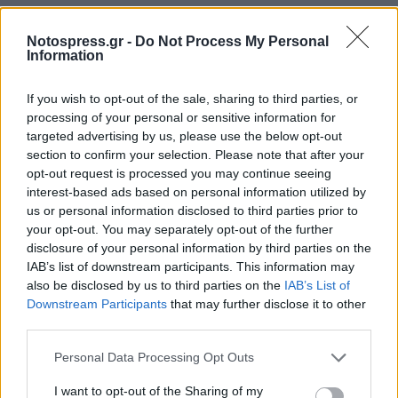
Notospress.gr -
Do Not Process My Personal
Information
If you wish to opt-out of the sale, sharing to third parties, or
processing of your personal or sensitive information for
targeted advertising by us, please use the below opt-out
section to confirm your selection. Please note that after your
opt-out request is processed you may continue seeing
interest-based ads based on personal information utilized by
us or personal information disclosed to third parties prior to
your opt-out. You may separately opt-out of the further
disclosure of your personal information by third parties on the
IAB’s list of downstream participants. This information may
Απόψεις
also be disclosed by us to third parties on the
IAB’s List of
Καταστροφική για την Δημόσια Υγεία η
Downstream Participants
that may further disclose it to other
third parties.
απόφαση Νίκα για την κουνουποκτονία!
Personal Data Processing Opt Outs
03 Ιουνίου 2021 11:28
I want to opt-out of the Sharing of my