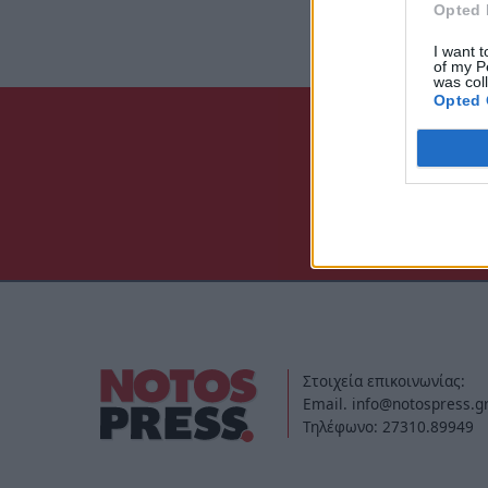
Opted 
I want t
of my P
was col
Opted 
Στοιχεία επικοινωνίας:
Email. info@notospress.g
Τηλέφωνο: 27310.89949