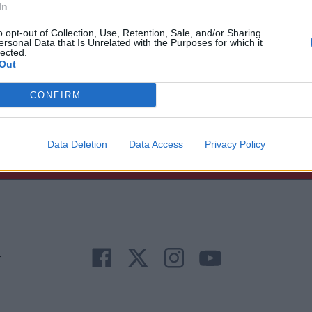
In
o opt-out of Collection, Use, Retention, Sale, and/or Sharing
ersonal Data that Is Unrelated with the Purposes for which it
lected.
Out
CONFIRM
Άμεση
Χρήσιμα
Εφημερεύοντα
Κ.Ε.Π
Ανάγκη
τηλέφωνα
Φαρμακεία
Δήμων
Data Deletion
Data Access
Privacy Policy
r