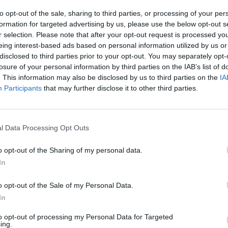
to opt-out of the sale, sharing to third parties, or processing of your per
ηση του Δημάρχου Γορτυνίας Ευστάθιου Κούλη με τον Π
formation for targeted advertising by us, please use the below opt-out s
άσινου Ταμείου για την πορεία των ενταγμένων έργων και
r selection. Please note that after your opt-out request is processed y
τοδοτικές προοπτικές
eing interest-based ads based on personal information utilized by us or
disclosed to third parties prior to your opt-out. You may separately opt-
κτωβρίου 2025 21:14
losure of your personal information by third parties on the IAB’s list of
. This information may also be disclosed by us to third parties on the
IA
Participants
that may further disclose it to other third parties.
όννησος
ντηση του Δημάρχου Σπάρτης με τον Πρόεδρ
Πράσινου Ταμείου
l Data Processing Opt Outs
σαν για τα έργα του Δήμου Σπάρτης που έχουν ενταχθεί 
o opt-out of the Sharing of my personal data.
ο Ταμείο σε σχολεία, άλσος Γουδε και παιδικές χαρές
In
ρτίου 2025 14:12
o opt-out of the Sale of my Personal Data.
In
to opt-out of processing my Personal Data for Targeted
ing.