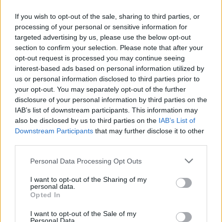
If you wish to opt-out of the sale, sharing to third parties, or
processing of your personal or sensitive information for
targeted advertising by us, please use the below opt-out
section to confirm your selection. Please note that after your
opt-out request is processed you may continue seeing
interest-based ads based on personal information utilized by
us or personal information disclosed to third parties prior to
your opt-out. You may separately opt-out of the further
disclosure of your personal information by third parties on the
IAB’s list of downstream participants. This information may
also be disclosed by us to third parties on the
IAB’s List of
Downstream Participants
that may further disclose it to other
Life
third parties.
Καλλιστεία: Το βίντεο από τη δεκαετία
του 1990 με υποψήφιες τις
Personal Data Processing Opt Outs
Μπαλατσινού, Σκλήβα και Βατίδου
I want to opt-out of the Sharing of my
(video)
personal data.
Opted In
07 Ιουλίου 2024 19:11
I want to opt-out of the Sale of my
Personal Data.