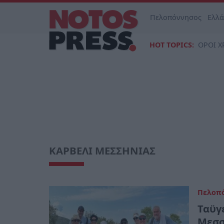
Πελοπόννησος
Ελλ
HOT TOPICS:
ΟΡΟΙ Χ
ΚΑΡΒΕΛΙ ΜΕΣΣΗΝΙΑΣ
Πελοπ
Ταϋγ
Μεσσ