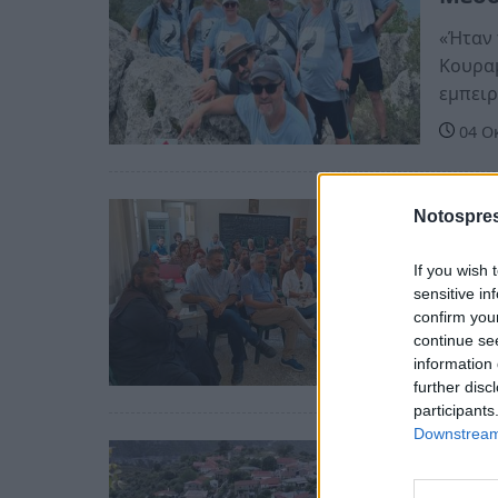
«Ήταν 
Κουραμ
εμπειρ
04 Ο
Πελοπ
Notospres
Ταΰγ
If you wish 
υδρο
sensitive in
21 Μα
confirm you
continue se
information 
further disc
participants
Downstream 
Πελοπ
Προβ