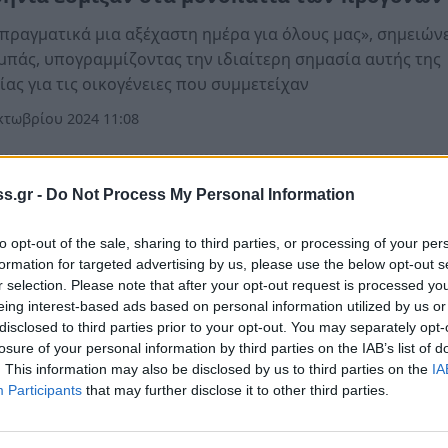
πραγματικά μια αξέχαστη ημέρα για όλους μας», σημειώνει
πάς, υπογραμμίζοντας την ιδιαίτερη σημασία αυτής της
ίας για τις οικογένειες που συμμετείχαν
κτωβρίου 2024 11:08
όννησος
s.gr -
Do Not Process My Personal Information
ετος: Ψήφισμα για τη σχεδιαζόμενη δημιουρ
to opt-out of the sale, sharing to third parties, or processing of your per
ηλεκτρικού στο Καρβέλι
formation for targeted advertising by us, please use the below opt-out s
ϊος 2024 05:43
r selection. Please note that after your opt-out request is processed y
eing interest-based ads based on personal information utilized by us or
disclosed to third parties prior to your opt-out. You may separately opt-
losure of your personal information by third parties on the IAB’s list of
. This information may also be disclosed by us to third parties on the
IA
Participants
that may further disclose it to other third parties.
όννησος
ληματισμός για τη σχεδιαζόμενη δημιουργί