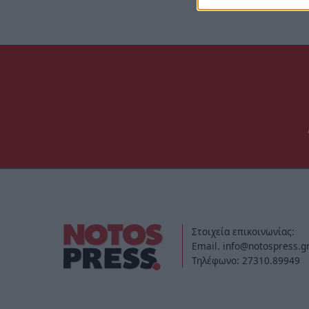
Στοιχεία επικοινωνίας:
Email. info@notospress.g
Τηλέφωνο: 27310.89949