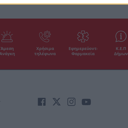
Άμεση
Χρήσιμα
Εφημερεύοντα
Κ.Ε.Π
Ανάγκη
τηλέφωνα
Φαρμακεία
Δήμων
r