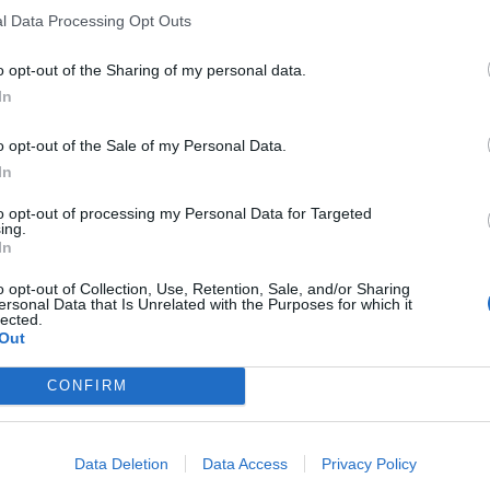
ηλεκτρικού Σταθμού στο Καρβέλι Ταϋγέτου
l Data Processing Opt Outs
ηση των κατοίκων την Κυριακή (19/5)
o opt-out of the Sharing of my personal data.
In
ϊος 2024 19:39
o opt-out of the Sale of my Personal Data.
In
ομικά
to opt-out of processing my Personal Data for Targeted
ετος: Άμεση κατάσβεση δύο πυρκαγιών στην
ing.
In
ότητα Καρβελίου
o opt-out of Collection, Use, Retention, Sale, and/or Sharing
ρκαγιές εκδηλώθηκαν χθες, Κυριακή 11 Ιουνίου 2023 στη
ersonal Data that Is Unrelated with the Purposes for which it
lected.
ητα Καρβελίου εξ αιτίας κεραυνών.
Out
υνίου 2023 17:48
CONFIRM
Data Deletion
Data Access
Privacy Policy