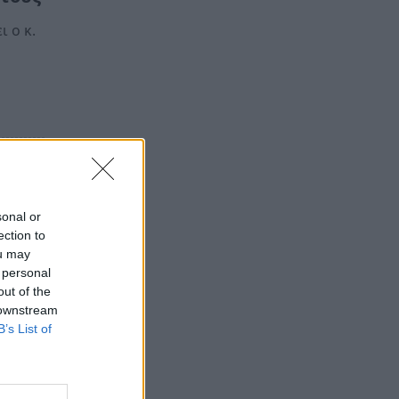
 ο κ.
γία
sonal or
ection to
ou may
 personal
out of the
 downstream
B’s List of
α