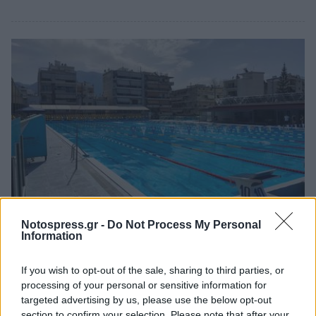
Notospress.gr -
Do Not Process My Personal
Πελοπόννησος
Information
Ώρες κολύμβησης κοινού στο Δημοτικό
If you wish to opt-out of the sale, sharing to third parties, or
Κολυμβητήριο Καλαμάτας
processing of your personal or sensitive information for
24 Απριλίου 2025 19:26
targeted advertising by us, please use the below opt-out
section to confirm your selection. Please note that after your