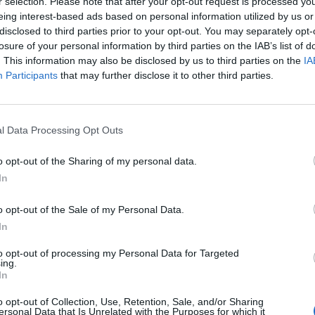
r selection. Please note that after your opt-out request is processed y
όννησος
eing interest-based ads based on personal information utilized by us or
disclosed to third parties prior to your opt-out. You may separately opt-
κατομμύρια ευρώ στο διαστημικό κόμβο της
losure of your personal information by third parties on the IAB’s list of
νθίας
. This information may also be disclosed by us to third parties on the
IA
Participants
that may further disclose it to other third parties.
 Στην Κορινθία ο μεγαλύτερος διαστημικός κόμβος στην
ανατολική Ευρώπη
νουαρίου 2023 20:19
l Data Processing Opt Outs
o opt-out of the Sharing of my personal data.
όννησος
In
στεροσκοπείο Κρυονερίου μετατρέπεται σε
o opt-out of the Sale of my Personal Data.
τημικό κόμβο της Ευρώπης
In
ονέρι συμμετέχει στο μέλλον μαζί με τους ισχυρούς παίκ
to opt-out of processing my Personal Data for Targeted
ματος. Ο Δρ. Σπύρος Βασιλάκος μιλά για το όραμα που δι
ing.
In
ιο και τους συνεργάτες του.
o opt-out of Collection, Use, Retention, Sale, and/or Sharing
υλίου 2022 08:54
ersonal Data that Is Unrelated with the Purposes for which it