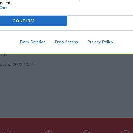
lected.
Out
όννησος
CONFIRM
νθία: Νεκρός 87χρονος που καταπλακώθηκε 
τέρ
Data Deletion
Data Access
Privacy Policy
ιμος τραυματισμός 87χρονου από τρακτέρ στο Κρυονέρι
θίας
υνίου 2022 13:37