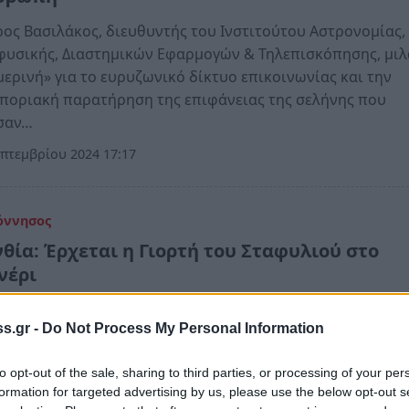
ος Βασιλάκος, διευθυντής του Ινστιτούτου Αστρονομίας,
υσικής, Διαστημικών Εφαρμογών & Τηλεπισκόπησης, μιλ
ερινή» για το ευρυζωνικό δίκτυο επικοινωνίας και την
ποριακή παρατήρηση της επιφάνειας της σελήνης που
σαν…
πτεμβρίου 2024 17:17
όννησος
νθία: Έρχεται η Γιορτή του Σταφυλιού στο
νέρι
ται για την 3η γιορτή του σταφυλιού που διοργανώνεται
s.gr -
Do Not Process My Personal Information
λλογο Γυναικών Κρυονερίου.
υλίου 2024 19:58
to opt-out of the sale, sharing to third parties, or processing of your per
formation for targeted advertising by us, please use the below opt-out s