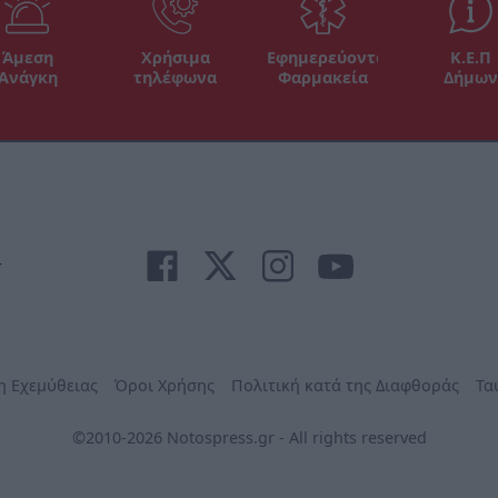
Άμεση
Χρήσιμα
Εφημερεύοντα
Κ.Ε.Π
Ανάγκη
τηλέφωνα
Φαρμακεία
Δήμων
r
η Εχεμύθειας
Όροι Χρήσης
Πολιτική κατά της Διαφθοράς
Τα
©2010-2026 Notospress.gr - All rights reserved