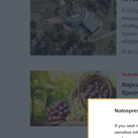
Ο Σπύρ
Αστροφ
«Καθημ
πρωτο
οδήγη
06 Σε
Πελοπ
Κορι
Κρυο
Πρόκει
Notospres
τον Σύ
07 Ιο
If you wish 
sensitive in