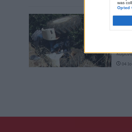
was col
Opted 
Πελοπ
Κορι
τρακ
Θανάσ
Κοριν
04 Ιο