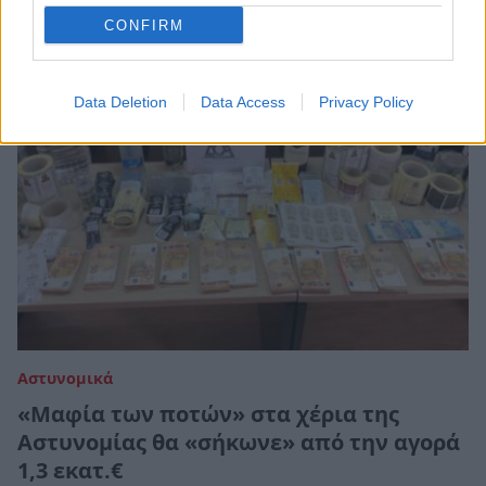
30 Νοεμβρίου 2021 13:47
CONFIRM
Data Deletion
Data Access
Privacy Policy
Αστυνομικά
«Μαφία των ποτών» στα χέρια της
Αστυνομίας θα «σήκωνε» από την αγορά
1,3 εκατ.€