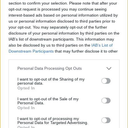
11 Αυγούστου 2025 18:24
section to confirm your selection. Please note that after your
opt-out request is processed you may continue seeing
interest-based ads based on personal information utilized by
us or personal information disclosed to third parties prior to
your opt-out. You may separately opt-out of the further
disclosure of your personal information by third parties on the
IAB’s list of downstream participants. This information may
also be disclosed by us to third parties on the
IAB’s List of
Downstream Participants
that may further disclose it to other
third parties.
Personal Data Processing Opt Outs
I want to opt-out of the Sharing of my
personal data.
Opted In
Ελλάδα
I want to opt-out of the Sale of my
Personal Data.
«Αδερφούλα μου, θα έδινα τη ζωή μου
Opted In
για να μη συμβεί αυτό» – Το «αντίο» του
I want to opt-out of processing my
Κώστα Σαμαρά στη Λένα
Personal Data for Targeted Advertising.
Opted In