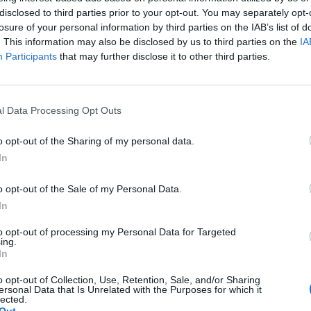
disclosed to third parties prior to your opt-out. You may separately opt-
ντά ο γενικός γραμματέας του υπουργείου Παιδείας
losure of your personal information by third parties on the IAB’s list of
. This information may also be disclosed by us to third parties on the
IA
πτεμβρίου 2025 12:25
Participants
that may further disclose it to other third parties.
l Data Processing Opt Outs
o opt-out of the Sharing of my personal data.
In
o opt-out of the Sale of my Personal Data.
In
to opt-out of processing my Personal Data for Targeted
ing.
In
o opt-out of Collection, Use, Retention, Sale, and/or Sharing
ersonal Data that Is Unrelated with the Purposes for which it
lected.
Άμεση
Χρήσιμα
Εφημερεύοντα
Κ.Ε.Π