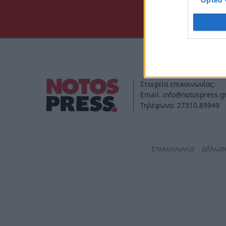
Opted 
Στοιχεία επικοινωνίας:
Email. info@notospress.g
Τηλέφωνο: 27310.89949
Επικοινωνία
Δήλωσ