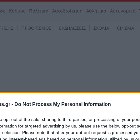
άδα
Κόσμος
Πολιτική
Αυτοδιοίκηση
Αθλητικά
Αστυνομικά
ΡΗΣΗΣ
ΠΡΟΟΡΙΣΜΟΣ
ΕΚΔΗΛΩΣΕΙΣ
ΣΧΟΛΙΑ
CINEMA
s.gr -
Do Not Process My Personal Information
to opt-out of the sale, sharing to third parties, or processing of your per
α
formation for targeted advertising by us, please use the below opt-out s
ληρωτής καθηγητής έφτασε στην Τήλο για ν
r selection. Please note that after your opt-out request is processed y
 ότι… διορίστηκε στη Λέρο (video)
eing interest-based ads based on personal information utilized by us or