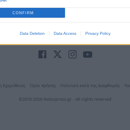
Out
Ανάγκη
τηλέφωνα
Φαρμακεία
Δήμων
CONFIRM
Data Deletion
Data Access
Privacy Policy
r
η Εχεμύθειας
Όροι Χρήσης
Πολιτική κατά της Διαφθοράς
Τα
©2010-2026 Notospress.gr - All rights reserved