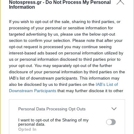
Notospress.gr -
Do Not Process My Personal
02 Ιανουαρίου 2025 08:30
Information
If you wish to opt-out of the sale, sharing to third parties, or
processing of your personal or sensitive information for
targeted advertising by us, please use the below opt-out
section to confirm your selection. Please note that after your
opt-out request is processed you may continue seeing
interest-based ads based on personal information utilized by
us or personal information disclosed to third parties prior to
your opt-out. You may separately opt-out of the further
disclosure of your personal information by third parties on the
IAB’s list of downstream participants. This information may
also be disclosed by us to third parties on the
IAB’s List of
Downstream Participants
that may further disclose it to other
third parties.
Κόσμος
Personal Data Processing Opt Outs
Ιταλία: Γυναίκα σκότωσε μετανάστη που
I want to opt-out of the Sharing of my
της έκλεψε την τσάντα, χτυπώντας τον
personal data.
με το αυτοκίνητο της
Opted In