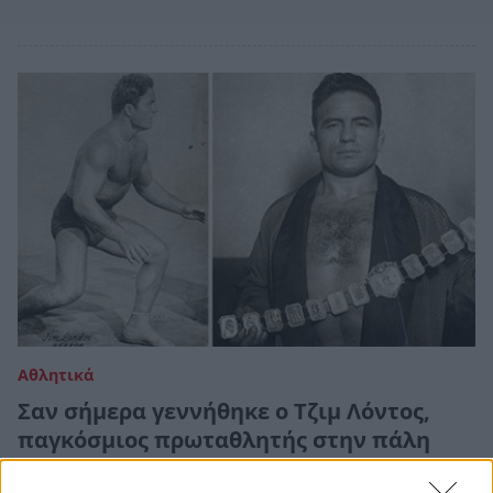
Αθλητικά
Σαν σήμερα γεννήθηκε ο Τζιμ Λόντος,
παγκόσμιος πρωταθλητής στην πάλη
(κατς)