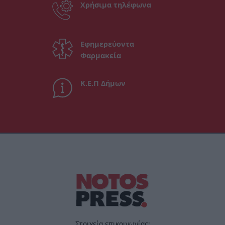
Χρήσιμα τηλέφωνα
Εφημερεύοντα
Φαρμακεία
Κ.Ε.Π Δήμων
Στοιχεία επικοινωνίας: