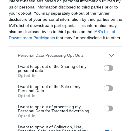
interest-based ads based on personal information utilized by
us or personal information disclosed to third parties prior to
your opt-out. You may separately opt-out of the further
disclosure of your personal information by third parties on the
IAB’s list of downstream participants. This information may
also be disclosed by us to third parties on the
IAB’s List of
Downstream Participants
that may further disclose it to other
third parties.
Personal Data Processing Opt Outs
I want to opt-out of the Sharing of my
personal data.
Opted In
I want to opt-out of the Sale of my
Πελοπόννησος
Personal Data.
Opted In
Φωτιά στη Motor Oil: Κλειστή η παλαιά
Εθνική Οδός Αθηνών - Κορίνθου
I want to opt-out of processing my
Personal Data for Targeted Advertising.
17 Σεπτεμβρίου 2024 19:30
Opted In
I want to opt-out of Collection, Use,
Retention, Sale, and/or Sharing of my