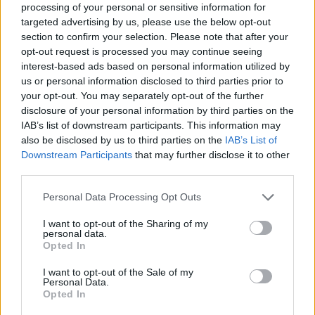
νοσοκομείο της Πάτρας
processing of your personal or sensitive information for
targeted advertising by us, please use the below opt-out
14 Αυγούστου 2024 18:28
section to confirm your selection. Please note that after your
opt-out request is processed you may continue seeing
interest-based ads based on personal information utilized by
us or personal information disclosed to third parties prior to
your opt-out. You may separately opt-out of the further
disclosure of your personal information by third parties on the
IAB’s list of downstream participants. This information may
also be disclosed by us to third parties on the
IAB’s List of
Downstream Participants
that may further disclose it to other
third parties.
Personal Data Processing Opt Outs
I want to opt-out of the Sharing of my
personal data.
Opted In
Πελοπόννησος
I want to opt-out of the Sale of my
Personal Data.
Πάτρα: ΕΔΕ για εργαζόμενη του
Opted In
νοσοκομείου «Αγ. Ανδρέας» που