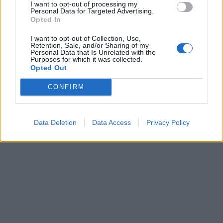
I want to opt-out of processing my
επιτέθηκε σε συνοδό ασθενούς
Personal Data for Targeted Advertising.
Opted In
13 Οκτωβρίου 2023 08:42
I want to opt-out of Collection, Use,
Retention, Sale, and/or Sharing of my
Personal Data that Is Unrelated with the
Purposes for which it was collected.
Opted Out
CONFIRM
Data Deletion
Data Access
Privacy Policy