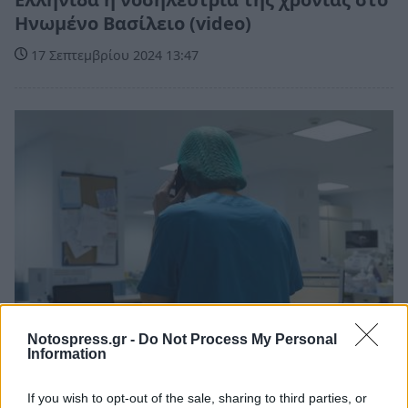
Ηνωμένο Βασίλειο (video)
17 Σεπτεμβρίου 2024 13:47
Notospress.gr -
Do Not Process My Personal
Information
Πελοπόννησος
Ασθενής γρονθοκόπησε νοσηλεύτρια στο
If you wish to opt-out of the sale, sharing to third parties, or