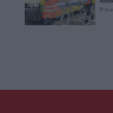
Νοσο
29 Δε