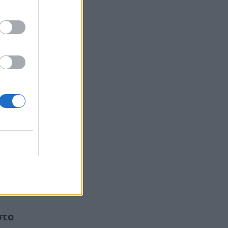
ρών
στο