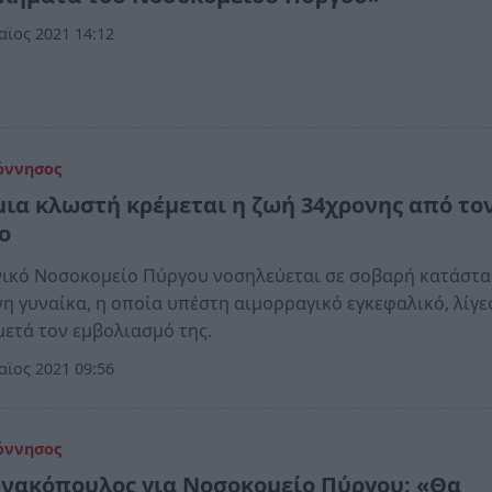
ϊος 2021 14:12
όννησος
μια κλωστή κρέμεται η ζωή 34χρονης από το
ο
νικό Νοσοκομείο Πύργου νοσηλεύεται σε σοβαρή κατάστ
η γυναίκα, η οποία υπέστη αιμορραγικό εγκεφαλικό, λίγε
μετά τον εμβολιασμό της.
ϊος 2021 09:56
όννησος
νακόπουλος για Νοσοκομείο Πύργου: «Θα