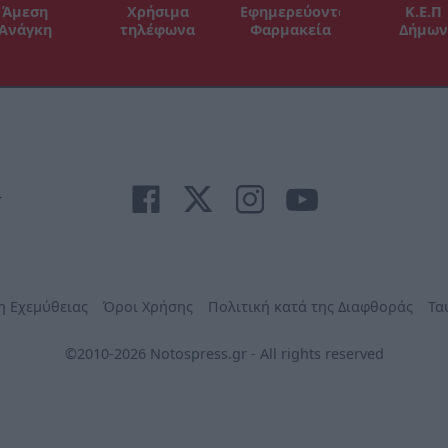
Άμεση
Χρήσιμα
Εφημερεύοντα
Κ.Ε.Π
Ανάγκη
τηλέφωνα
Φαρμακεία
Δήμων
r
η Εχεμύθειας
Όροι Χρήσης
Πολιτική κατά της Διαφθοράς
Τα
©2010-2026 Notospress.gr - All rights reserved