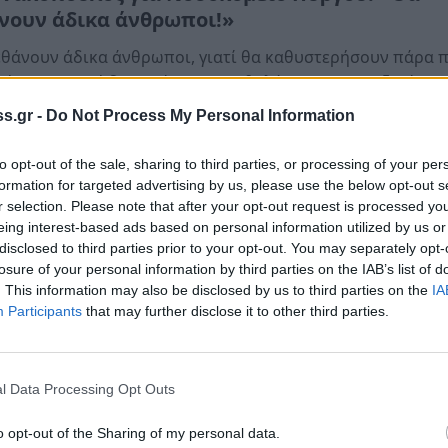
νουν άδικα άνθρωποι!»
θάνουν άδικα άνθρωποι, γιατί θα καθυστερήσουν πάρα 
είγοντα, γιατί δεν υπάρχουν Παθολόγοι να τους εξετάσο
s.gr -
Do Not Process My Personal Information
ρτίου 2021 17:17
to opt-out of the sale, sharing to third parties, or processing of your per
formation for targeted advertising by us, please use the below opt-out s
ομικά
r selection. Please note that after your opt-out request is processed y
ωδία στην Ηλεία: 25χρονος νεκρός σε τροχαί
eing interest-based ads based on personal information utilized by us or
ύχημα (photos)
disclosed to third parties prior to your opt-out. You may separately opt-
losure of your personal information by third parties on the IAB’s list of
δυο άτομα νοσηλεύονται στο νοσοκομείο του Πύργου
. This information may also be disclosed by us to third parties on the
IA
Participants
that may further disclose it to other third parties.
εβρουαρίου 2021 21:12
l Data Processing Opt Outs
o opt-out of the Sharing of my personal data.
d-19: Νεκρός 40χρονος στο νοσοκομείο του Π