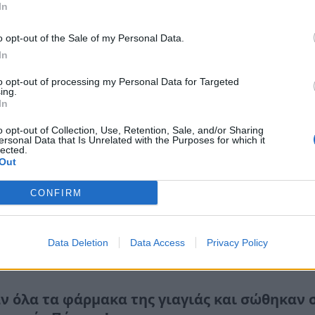
In
εβρουαρίου 2021 12:58
o opt-out of the Sale of my Personal Data.
In
to opt-out of processing my Personal Data for Targeted
ing.
In
ομικά
o opt-out of Collection, Use, Retention, Sale, and/or Sharing
ersonal Data that Is Unrelated with the Purposes for which it
ός 84χρονος, σε τροχαίο, στην Πύργου - Πατ
lected.
Out
κεμβρίου 2020 11:36
CONFIRM
Data Deletion
Data Access
Privacy Policy
ν όλα τα φάρμακα της γιαγιάς και σώθηκαν 