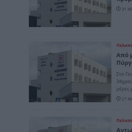
31 Μα
Πελοπ
Από 
Πύργ
Στο Γε
34χρον
μέρες 
27 Μα
Πελοπ
Αντω