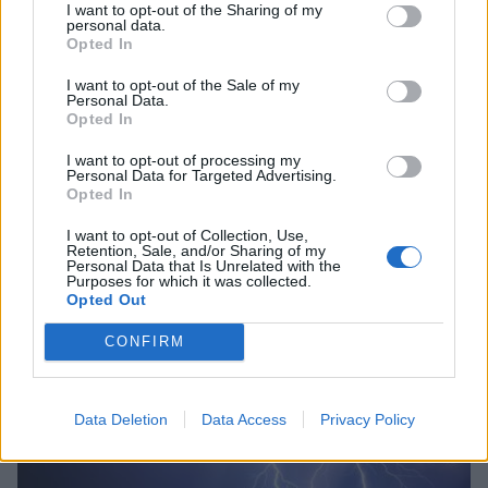
I want to opt-out of the Sharing of my
personal data.
Opted In
I want to opt-out of the Sale of my
Personal Data.
Opted In
I want to opt-out of processing my
Πελοπόννησος
Personal Data for Targeted Advertising.
Opted In
Εμφάνιση εστίας Ευλογιάς προβάτων και
αιγών στην Κορινθία
I want to opt-out of Collection, Use,
Retention, Sale, and/or Sharing of my
22 Οκτωβρίου 2024 10:04
Personal Data that Is Unrelated with the
Purposes for which it was collected.
Opted Out
CONFIRM
Data Deletion
Data Access
Privacy Policy