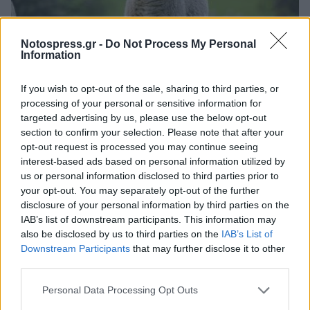
Notospress.gr -
Do Not Process My Personal
Information
If you wish to opt-out of the sale, sharing to third parties, or
Ελλάδα
processing of your personal or sensitive information for
targeted advertising by us, please use the below opt-out
Ευλογιά προβάτων: Σε ποιες περιοχές
section to confirm your selection. Please note that after your
αίρονται τα μέτρα και σε ποιες
opt-out request is processed you may continue seeing
επιβάλλονται νέα
interest-based ads based on personal information utilized by
us or personal information disclosed to third parties prior to
31 Οκτωβρίου 2024 18:55
your opt-out. You may separately opt-out of the further
disclosure of your personal information by third parties on the
IAB’s list of downstream participants. This information may
also be disclosed by us to third parties on the
IAB’s List of
Downstream Participants
that may further disclose it to other
third parties.
Personal Data Processing Opt Outs