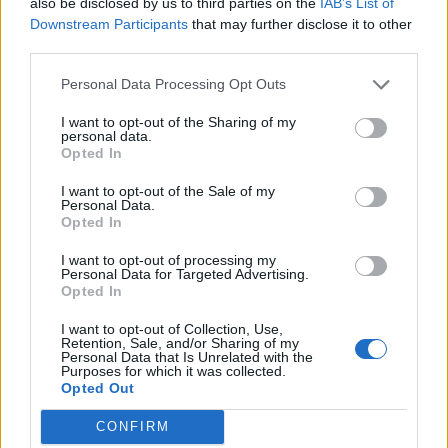
also be disclosed by us to third parties on the
IAB’s List of
Downstream Participants
that may further disclose it to other
third parties.
Personal Data Processing Opt Outs
I want to opt-out of the Sharing of my
personal data.
Opted In
I want to opt-out of the Sale of my
Personal Data.
Opted In
I want to opt-out of processing my
Personal Data for Targeted Advertising.
Opted In
Αστυνομικά
I want to opt-out of Collection, Use,
Retention, Sale, and/or Sharing of my
Πάτρα: Πήγαν να της κάνουν έξωση και
Personal Data that Is Unrelated with the
Purposes for which it was collected.
βρήκαν 600 σφαίρες στο διαμέρισμα
Opted Out
10 Μαϊος 2023 10:25
CONFIRM