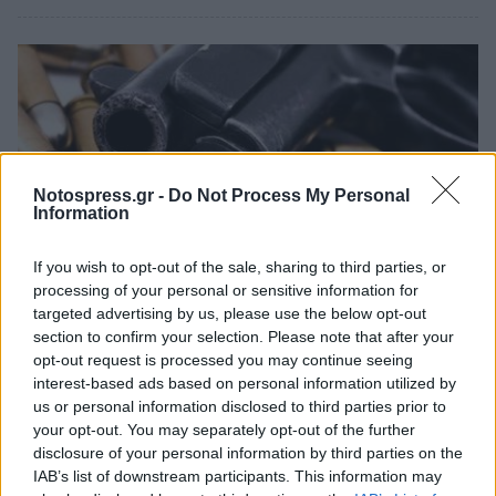
Notospress.gr -
Do Not Process My Personal
Information
If you wish to opt-out of the sale, sharing to third parties, or
processing of your personal or sensitive information for
targeted advertising by us, please use the below opt-out
section to confirm your selection. Please note that after your
Αστυνομικά
opt-out request is processed you may continue seeing
Ετοίμαζαν πόλεμο στη Μάνη; Είχαν στην
interest-based ads based on personal information utilized by
us or personal information disclosed to third parties prior to
κατοχή τους 12 όπλα και εκατοντάδες
your opt-out. You may separately opt-out of the further
σφαίρες!
disclosure of your personal information by third parties on the
IAB’s list of downstream participants. This information may
21 Μαϊος 2023 10:28