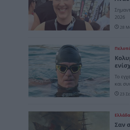
Σημαντ
2026
28 Μα
Πελοπ
Κολυ
ενίσ
Το εγχ
και συ
23 Σε
Ελλάδ
Σαν 