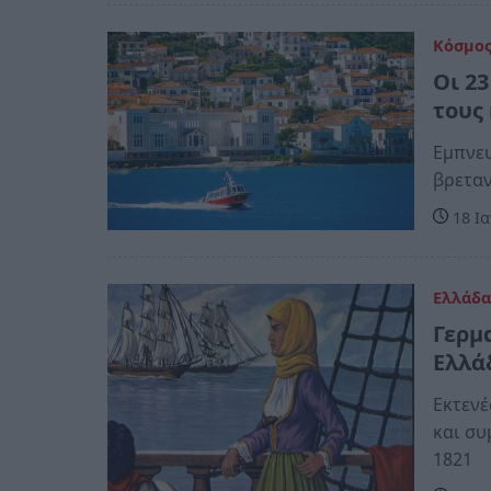
Κόσμο
Oι 23
τους 
Εμπνευ
βρεταν
18 Ια
Ελλάδ
Γερμ
Ελλά
Eκτενέ
και σ
1821