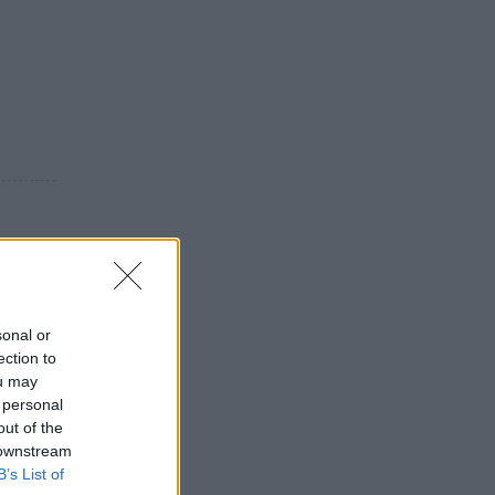
ίμα
sonal or
ection to
ou may
 personal
out of the
 downstream
B’s List of