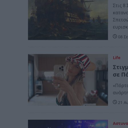
Στις 8
καταν
Σπετσώ
ευρισ
08 Σε
Life
Στιγ
σε Πό
«Πόρτο
ανάρτ
21 Αυ
Αστυν