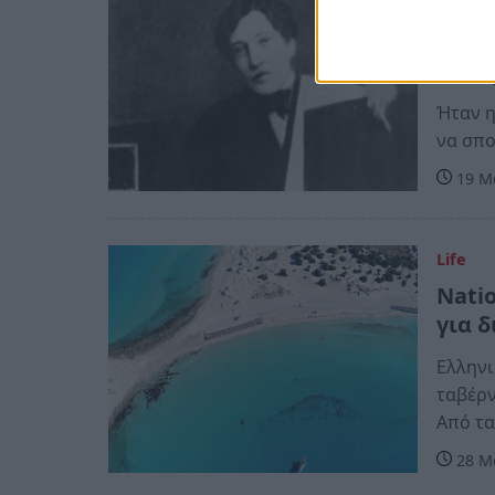
Life
Σαν 
Αλτα
Ήταν η
να σπο
19 Μα
Life
Nati
για δ
Ελληνι
ταβέρν
Από τα
28 Μα