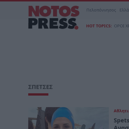
Πελοπόννησος
Ελλ
HOT TOPICS:
ΟΡΟΙ Χ
ΣΠΕΤΣΕΣ
Αθλητι
Spet
Ανασ