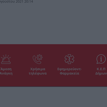
γούστου 2021 20:14
Άμεση
Χρήσιμα
Εφημερεύοντα
Κ.Ε.Π
Ανάγκη
τηλέφωνα
Φαρμακεία
Δήμων