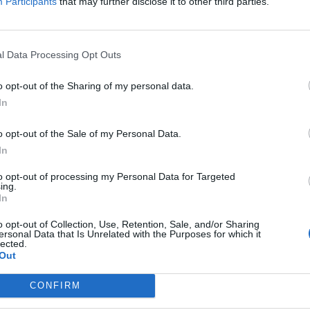
κος Χαρδαλιάς στις Σπέτσες (photos)
Participants
that may further disclose it to other third parties.
τήματα της καθημερινότητας αντιμετωπίζονται με ευθύνη
τηση και σταθερή μεθοδολογία» - Περισσότερα από 10 εκ
l Data Processing Opt Outs
ια έργα υποδομών στην περιοχή τα επόμενα χρόνια
o opt-out of the Sharing of my personal data.
υλίου 2025 08:41
In
o opt-out of the Sale of my Personal Data.
α
In
ήδης Κυριακός: Πρωθυπουργός για ένα μήνα.
ρα ο θάνατός του
to opt-out of processing my Personal Data for Targeted
ing.
In
ς και πολιτικός, που διατέλεσε και πρωθυπουργός για έν
ο 1863, κατά το διάστημα της μεσοβασιλείας μεταξύ Όθων
o opt-out of Collection, Use, Retention, Sale, and/or Sharing
ersonal Data that Is Unrelated with the Purposes for which it
ου Α’
lected.
Out
υνίου 2025 08:30
CONFIRM