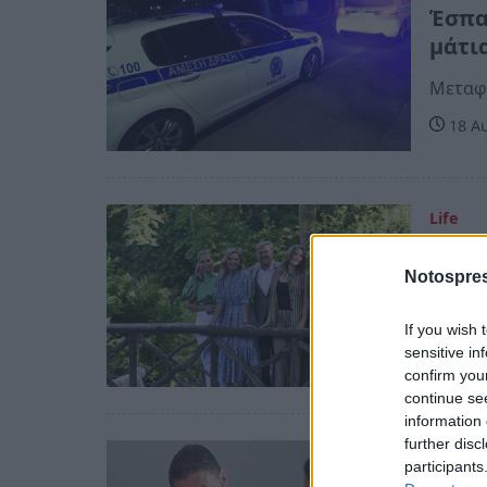
Έσπα
μάτι
Μεταφέ
18 Αυ
Life
Σπέτ
Notospres
με τι
17 Αυ
If you wish 
sensitive in
confirm you
continue se
information 
further disc
Ελλάδ
participants