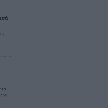
μεσά
της
ς
ητα
 του