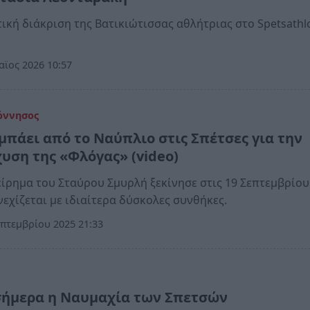
ική διάκριση της Βατικιώτισσας αθλήτριας στο Spetsathl
ϊος 2026 10:57
όννησος
μπάει από το Ναύπλιο στις Σπέτσες για την
χυση της «Φλόγας» (video)
είρημα του Σταύρου Σμυρλή ξεκίνησε στις 19 Σεπτεμβρίου
νεχίζεται με ιδιαίτερα δύσκολες συνθήκες.
πτεμβρίου 2025 21:33
α
σήμερα η Ναυμαχία των Σπετσών