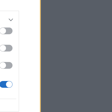
,
ατ.
 Σαν
α
α και