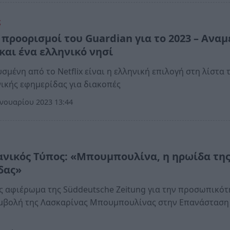
ς
 προορισμοί του Guardian για το 2023 – Ανα
και ένα ελληνικό νησί
σμένη από το Νetflix είναι η ελληνική επιλογή στη λίστα 
ικής εφημερίδας για διακοπές
νουαρίου 2023 13:44
α
ανικός Τύπος: «Μπουμπουλίνα, η ηρωίδα τη
δας»
ς αφιέρωμα της Süddeutsche Zeitung για την προσωπικότ
υμβολή της Λασκαρίνας Μπουμπουλίνας στην Επανάσταση