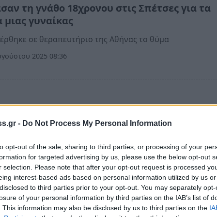
σαν τη γνάθο 18χρονου στις Σπέτσες για τα
α μιας γυναίκας
ρθηκε σε θεραπευτήριο της Αθήνας το θύμα
γούστου 2025 08:36
σες: Η σπάνια εμφάνιση της βασίλισσας Μαξ
s.gr -
Do Not Process My Personal Information
ς κόρες της
γούστου 2025 06:46
to opt-out of the sale, sharing to third parties, or processing of your per
formation for targeted advertising by us, please use the below opt-out s
r selection. Please note that after your opt-out request is processed y
eing interest-based ads based on personal information utilized by us or
disclosed to third parties prior to your opt-out. You may separately opt-
losure of your personal information by third parties on the IAB’s list of
α
. This information may also be disclosed by us to third parties on the
IA