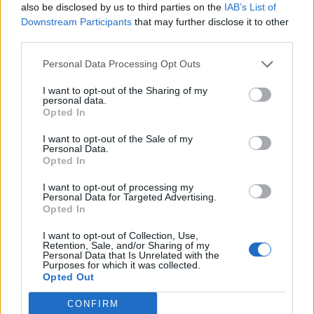
Κροατών στη Νέα Φιλαδέλφεια: «Είχαν
also be disclosed by us to third parties on the
IAB’s List of
συνεννοηθεί με χούλιγκαν του
Downstream Participants
that may further disclose it to other
third parties.
Παναθηναϊκού»
Personal Data Processing Opt Outs
08 Αυγούστου 2023 11:01
I want to opt-out of the Sharing of my
personal data.
Opted In
I want to opt-out of the Sale of my
Personal Data.
Opted In
I want to opt-out of processing my
Personal Data for Targeted Advertising.
Opted In
I want to opt-out of Collection, Use,
Retention, Sale, and/or Sharing of my
Personal Data that Is Unrelated with the
Purposes for which it was collected.
Opted Out
Ελλάδα
CONFIRM