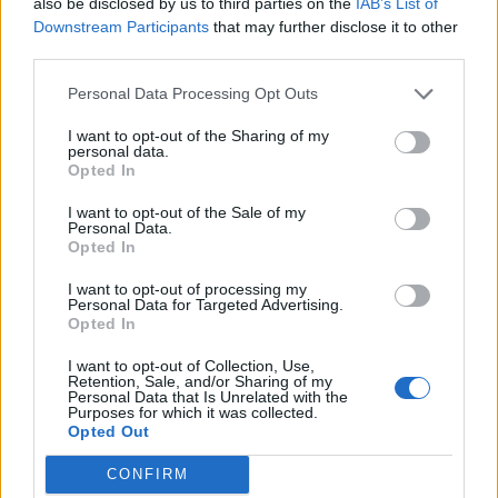
also be disclosed by us to third parties on the
IAB’s List of
Downstream Participants
that may further disclose it to other
third parties.
Personal Data Processing Opt Outs
I want to opt-out of the Sharing of my
personal data.
Opted In
I want to opt-out of the Sale of my
Personal Data.
Opted In
I want to opt-out of processing my
Personal Data for Targeted Advertising.
Opted In
Πελοπόννησος
Τζορτζ Τσούνης: Το Σάββατο στην Αρχαία
I want to opt-out of Collection, Use,
Retention, Sale, and/or Sharing of my
Ολυμπία ο Πρέσβης των ΗΠΑ
Personal Data that Is Unrelated with the
Purposes for which it was collected.
Opted Out
25 Ιανουαρίου 2023 17:50
CONFIRM