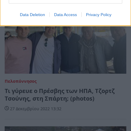
Data Deletion
Data Access
Privacy Policy
Πελοπόννησος
Τι γύρευε ο Πρέσβης των ΗΠΑ, Τζορτζ
Τσούνης, στη Σπάρτη; (photos)
27 Δεκεμβρίου 2022 13:32