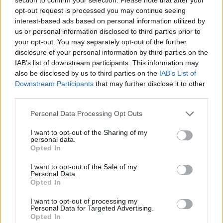
opt-out request is processed you may continue seeing
interest-based ads based on personal information utilized by
us or personal information disclosed to third parties prior to
your opt-out. You may separately opt-out of the further
disclosure of your personal information by third parties on the
IAB’s list of downstream participants. This information may
also be disclosed by us to third parties on the
IAB’s List of
Downstream Participants
that may further disclose it to other
third parties.
Personal Data Processing Opt Outs
I want to opt-out of the Sharing of my
personal data.
Opted In
I want to opt-out of the Sale of my
Personal Data.
Η
μητέρα
, η οποία, όπως φαίνεται στο βίντεο,
Opted In
παρακολουθούσε ατάραχη τα όσα
I want to opt-out of processing my
εκτυλίσσονταν μπροστά στα μάτια της,
Personal Data for Targeted Advertising.
Opted In
συνελήφθη και πλέον αντιμετωπίζει την