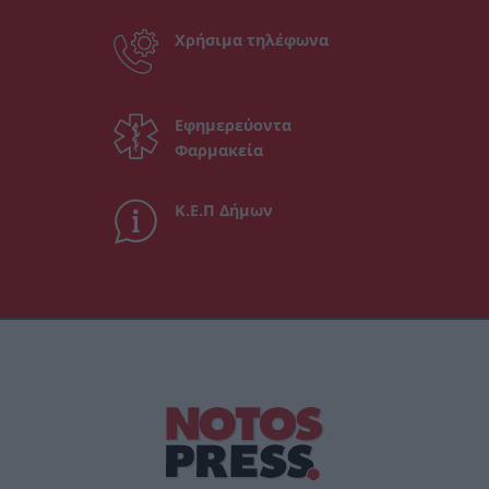
Χρήσιμα τηλέφωνα
Εφημερεύοντα
Φαρμακεία
Κ.Ε.Π Δήμων