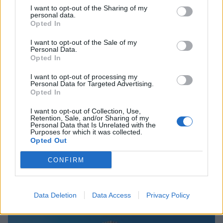
I want to opt-out of the Sharing of my
personal data.
Opted In
I want to opt-out of the Sale of my
Personal Data.
Opted In
I want to opt-out of processing my
Personal Data for Targeted Advertising.
Opted In
I want to opt-out of Collection, Use,
Retention, Sale, and/or Sharing of my
Personal Data that Is Unrelated with the
Purposes for which it was collected.
Opted Out
Η «Χρυσή Ακτή» της Κυλλήνης: Ένας
CONFIRM
άγνωστος παράδεισος 5 χιλιομέτρων
03/08/2026 11:21
Data Deletion
Data Access
Privacy Policy