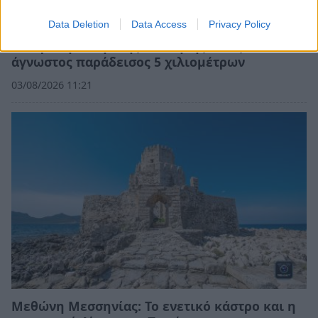
Data Deletion
Data Access
Privacy Policy
Η «Χρυσή Ακτή» της Κυλλήνης: Ένας
άγνωστος παράδεισος 5 χιλιομέτρων
03/08/2026 11:21
Μεθώνη Μεσσηνίας: Το ενετικό κάστρο και η