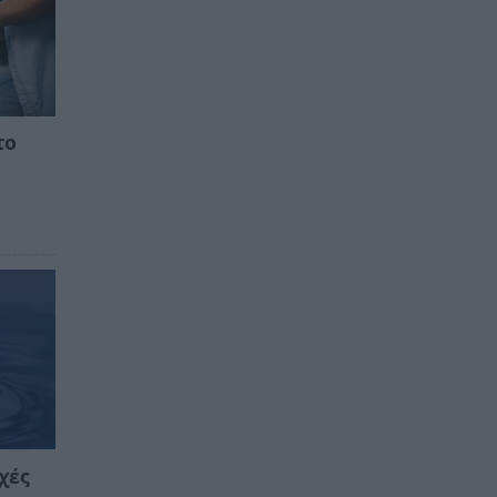
το
υ
χές