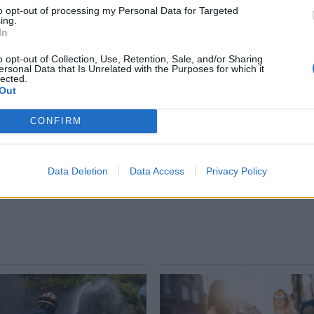
to opt-out of processing my Personal Data for Targeted
Εξέτασης.
ing.
In
υμναστήριο Σπάρτης
o opt-out of Collection, Use, Retention, Sale, and/or Sharing
ersonal Data that Is Unrelated with the Purposes for which it
lected.
 και ραντεβού: 2731361244 κ. Βέργου Εύη
Out
μμ.
CONFIRM
ews και μάθετε πρώτοι
όλες τις ειδήσεις
Data Deletion
Data Access
Privacy Policy
ΜΟΣ ΣΠΑΡΤΗΣ
ΠΑΙΔΙΑ
ΧΑΜΟΓΕΛΟ ΤΟΥ ΠΑΙΔΙΟΥ