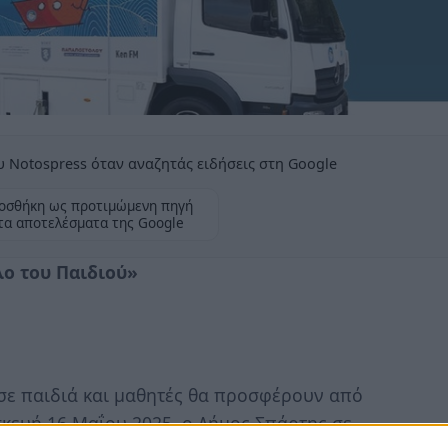
 Notospress όταν αναζητάς ειδήσεις στη Google
οσθήκη ως προτιμώμενη πηγή
τα αποτελέσματα της Google
λο του Παιδιού»
σε παιδιά και μαθητές θα προσφέρουν από
σκευή 16 Μαΐου 2025, ο Δήμος Σπάρτης σε