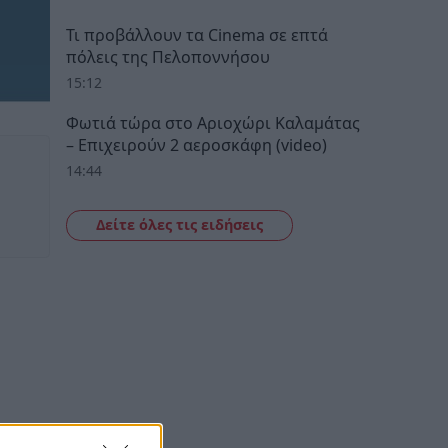
Τι προβάλλουν τα Cinema σε επτά
πόλεις της Πελοποννήσου
15:12
Φωτιά τώρα στο Αριοχώρι Καλαμάτας
– Επιχειρούν 2 αεροσκάφη (video)
14:44
Δείτε όλες τις ειδήσεις