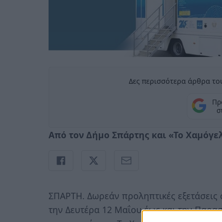
Δες περισσότερα άρθρα του
Πρ
σ
Από τον Δήμο Σπάρτης και «Το Χαμόγε
ΣΠΑΡΤΗ. Δωρεάν προληπτικές εξετάσεις 
την Δευτέρα 12 Μαΐου έως και την Παρα