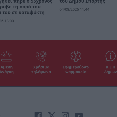
ηθεί πήρε ο 55χρονος
του Δήμου Σπάρτης
ρυβε τη σορό του
04/08/2026 11:44
 του σε καταψύκτη
26 13:00
Άμεση
Χρήσιμα
Εφημερεύοντα
Κ.Ε.Π
Ανάγκη
τηλέφωνα
Φαρμακεία
Δήμων
r