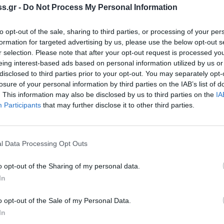
».
s.gr -
Do Not Process My Personal Information
α διαθέσει το Κινητό Πολυϊατρείο
to opt-out of the sale, sharing to third parties, or processing of your per
υμένο έξω από το Κλειστό Δημοτικό
formation for targeted advertising by us, please use the below opt-out s
ερινά, από τις 9 το πρωί έως τις 5 το
r selection. Please note that after your opt-out request is processed y
eing interest-based ads based on personal information utilized by us or
ύ, να έχουν δωρεάν εξέταση παιδιά και
disclosed to third parties prior to your opt-out. You may separately opt-
ηθώρας ειδικοτήτων: Παιδίατροι, ΩΡΛ,
losure of your personal information by third parties on the IAB’s list of
 και Οδοντίατροι, καθώς και εξειδικευμένο
. This information may also be disclosed by us to third parties on the
IA
Participants
that may further disclose it to other third parties.
Κέντρο Κοινότητας του Δήμου Σπάρτης και
ία με τον Ιατρικό Σύλλογο Λακωνίας, τον
l Data Processing Opt Outs
μακευτικό Σύλλογο Λακωνίας, το Γενικό
o opt-out of the Sharing of my personal data.
μική Περιφέρεια Πελοποννήσου-Ιονίων
In
ν αρωγή του ΟΠΑΠ.
o opt-out of the Sale of my Personal Data.
ς, θα γίνεται ενημέρωση σε κάθε παιδί και
In
υγείας του, για τη σημασία της πρόληψης,