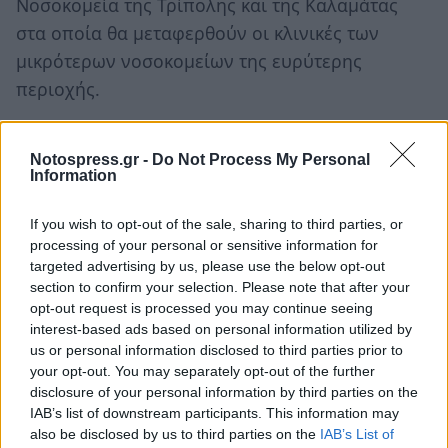
Νοσοκομεία της Τρίπολης και της Καλαμάτας
στα οποία θα μεταφερθούν οι κλινικές των
μικρότερων νοσοκομείων της ευρύτερης
περιοχής.
Η διαβούλευση γύρω από το θέμα δεν είναι
ικανοποιητική αφού οι περισσότεροι
Notospress.gr -
Do Not Process My Personal
Information
παράγοντες σχεδιάζουν κι ενεργούν με «κλειστά
χαρτιά» όπως συμβαίνει στην περίπτωση της
If you wish to opt-out of the sale, sharing to third parties, or
Σπάρτης.
processing of your personal or sensitive information for
targeted advertising by us, please use the below opt-out
section to confirm your selection. Please note that after your
Την στιγμή κατά την οποία δρομολογείται, εν
opt-out request is processed you may continue seeing
μέσω αντιδράσεων, η εγκατάσταση Κέντρου
interest-based ads based on personal information utilized by
Υγείας στο Ξενία Σπάρτης, κανείς δεν έχει
us or personal information disclosed to third parties prior to
your opt-out. You may separately opt-out of the further
ενημερώσει τους πολίτες για την τύχη που θα
disclosure of your personal information by third parties on the
έχει το Νοσοκομείο της Σπάρτης.
IAB’s list of downstream participants. This information may
also be disclosed by us to third parties on the
IAB’s List of