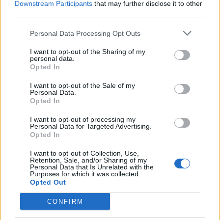
Στην περίπτωση που – όπως όλα δείχνουν –
Downstream Participants
that may further disclose it to other
καταργηθεί, τότε ένα Κέντρο Υγείας στον
third parties.
περιορισμένο χώρο του Ξενία δεν είναι αρκετό.
Personal Data Processing Opt Outs
Αντίθετα, μπροστά στην προοπτική κατάργησης
I want to opt-out of the Sharing of my
και του Νοσοκομείου Μολάων, κάθε Κέντρο
personal data.
Opted In
Υγείας θα πρέπει να κατασκευάζεται πάνω στην
νέα εθνική οδό ώστε να έχει άνετη και ασφαλή
I want to opt-out of the Sale of my
Personal Data.
προσβασιμότητα αλλά και χώρους για οριζόντια
Opted In
ανάπτυξη του.
I want to opt-out of processing my
Personal Data for Targeted Advertising.
Τα Νοσοκομεία της χώρας θα κριθούν και από
Opted In
τις επιδόσεις τους.
I want to opt-out of Collection, Use,
Αν δηλαδή ανταπεξέρχονται στα βασικά
Retention, Sale, and/or Sharing of my
Personal Data that Is Unrelated with the
νοσήματα που πλήττουν τον ελληνικό
Purposes for which it was collected.
Opted Out
πληθυσμό.
CONFIRM
Δεν αποκλείεται να υπάρξουν ειδικές ρυθμίσεις