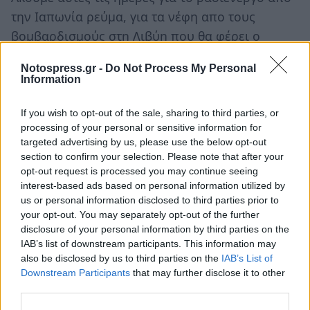
την Ιαπωνία ρεύμα, για τα νέφη απο τους
βομβαρδισμούς στη Λιβύη που θα φέρει ο
νοτιάς. Παρακολουθούμε τις Υπηρεσίες να
Notospress.gr -
Do Not Process My Personal
ελέγχουν τις λαϊκές και τα καταστήματα
Information
μαναβικής και σούπερ μάρκετ της Λακωνίας με
δυσάρεστα, για τους ελεγχόμενους,
If you wish to opt-out of the sale, sharing to third parties, or
processing of your personal or sensitive information for
αποτελέσματα.
targeted advertising by us, please use the below opt-out
Προσοχή!
section to confirm your selection. Please note that after your
opt-out request is processed you may continue seeing
interest-based ads based on personal information utilized by
us or personal information disclosed to third parties prior to
your opt-out. You may separately opt-out of the further
disclosure of your personal information by third parties on the
IAB’s list of downstream participants. This information may
also be disclosed by us to third parties on the
IAB’s List of
Downstream Participants
that may further disclose it to other
third parties.