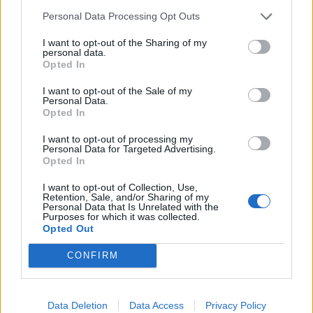
Personal Data Processing Opt Outs
I want to opt-out of the Sharing of my
personal data.
Opted In
I want to opt-out of the Sale of my
Personal Data.
Opted In
I want to opt-out of processing my
Personal Data for Targeted Advertising.
Opted In
I want to opt-out of Collection, Use,
Retention, Sale, and/or Sharing of my
Ιδιαίτερες ευχαριστίες απευθύνει ο Διευθυντής
Personal Data that Is Unrelated with the
Purposes for which it was collected.
του Κέντρου Υγείας Αρεόπολης στον
Opted Out
Προϊστάμενο της Πρωτοβάθμιας Εκπαίδευσης κ.
CONFIRM
Ι. Φουρίδη, την Σχολική Σύμβουλο κ. Βασιλική
Παγύνη και το Διοικητή της Πυροσβεστικής
Υπηρεσίας κ Δημήτριο Πιερράκο για τη συμβολή
Data Deletion
Data Access
Privacy Policy