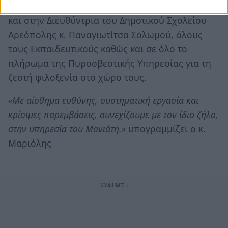
τους στη διοργάνωση των συναντήσεων καθώς
και στην Διευθύντρια του Δημοτικού Σχολείου
Αρεόπολης κ. Παναγιωτίτσα Σολωμού, όλους
τους Εκπαιδευτικούς καθώς και σε όλο το
πλήρωμα της Πυροσβεστικής Υπηρεσίας για τη
ζεστή φιλοξενία στο χώρο τους.
«Με αίσθημα ευθύνης, συστηματική εργασία και
κρίσιμες παρεμβάσεις, συνεχίζουμε με τον ίδιο ζήλο,
στην υπηρεσία του Μανιάτη.»
υπογραμμίζει ο κ.
Μαριόλης