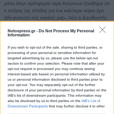
μάτια όσων πρόσφεραν αίμα δηλώνουν ξεκάθαρα ότι
ο σπόρος της ελπίδας για ένα καλύτερο αύριο έχει
ήδη φυτευτεί στις καρδιές μας»,
λέει ο διευθυντής
του ΚΥ Αρεόπολης Dr Ανάργυρος Δ. Μαριόλης
Notospress.gr -
Do Not Process My Personal
και προσθέτει:
«Η ανιδιοτελής προσφορά αίματος
Information
από τους συμπολίτες μας αποτέλεσε εφαλτήριο για
ακόμα μεγαλύτερη προσφορά υπηρεσιών υγείας από
If you wish to opt-out of the sale, sharing to third parties, or
μέρους μας. Ευχαριστούμε θερμά όλους όσοι
processing of your personal or sensitive information for
targeted advertising by us, please use the below opt-out
πρόσφεραν απλόχερα αυτό που για εκείνους είναι
section to confirm your selection. Please note that after your
δεδομένο, αλλά για κάποιους άλλους είναι ακτίδα
opt-out request is processed you may continue seeing
σωτηρίας. Δίνω αίμα, μετράει».
interest-based ads based on personal information utilized by
us or personal information disclosed to third parties prior to
your opt-out. You may separately opt-out of the further
disclosure of your personal information by third parties on the
IAB’s list of downstream participants. This information may
also be disclosed by us to third parties on the
IAB’s List of
Downstream Participants
that may further disclose it to other
third parties.