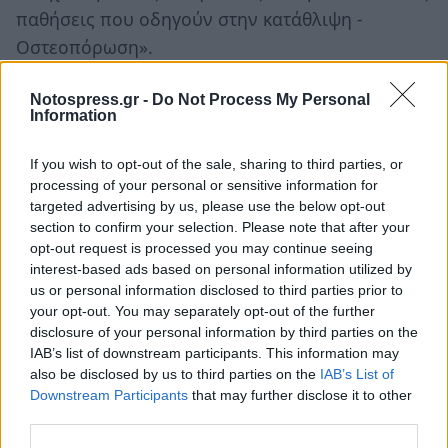
παθήσεις που οδηγούν στην κατάθλιψη -
Οστεοπόρωση».
Την εκδήλωση θα συντονίσει ο κ. Μάριος
Notospress.gr -
Do Not Process My Personal
Information
Τζωρτζάκης, ιατρός αναισθησιολόγος, πρόεδρος
του Ν.Π. Πολιτισμού και Περιβάλλοντος του
If you wish to opt-out of the sale, sharing to third parties, or
Δήμου Σπάρτης.
processing of your personal or sensitive information for
targeted advertising by us, please use the below opt-out
Σημειώνεται ότι η είσοδος είναι ελεύθερη για
section to confirm your selection. Please note that after your
κοινό.
opt-out request is processed you may continue seeing
interest-based ads based on personal information utilized by
us or personal information disclosed to third parties prior to
your opt-out. You may separately opt-out of the further
disclosure of your personal information by third parties on the
IAB’s list of downstream participants. This information may
also be disclosed by us to third parties on the
IAB’s List of
Downstream Participants
that may further disclose it to other
third parties.