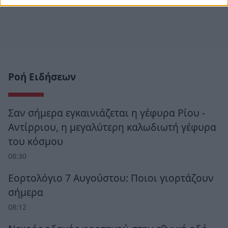
Ροή Ειδήσεων
Σαν σήμερα εγκαινιάζεται η γέφυρα Ρίου -
Αντίρριου, η μεγαλύτερη καλωδιωτή γέφυρα
του κόσμου
08:30
Εορτολόγιο 7 Αυγούστου: Ποιοι γιορτάζουν
σήμερα
08:12