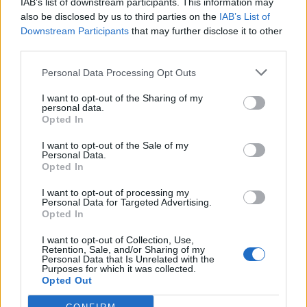
IAB’s list of downstream participants. This information may
also be disclosed by us to third parties on the
IAB’s List of
Downstream Participants
that may further disclose it to other
third parties.
Personal Data Processing Opt Outs
I want to opt-out of the Sharing of my
personal data.
Opted In
I want to opt-out of the Sale of my
Personal Data.
Πρόκειται για έναν Μανιάτη που κατάφερε να μας
Opted In
αποδείξει όλα αυτά τα χρόνια πως δεν είναι η πέτρα
I want to opt-out of processing my
που σμιλεύει τους Μανιάτες, αλλά η θέληση τους
Personal Data for Targeted Advertising.
Opted In
που στέκει σαν βράχος.
I want to opt-out of Collection, Use,
Έναν άνθρωπο που επέλεξε ως στάση ζωής να
Retention, Sale, and/or Sharing of my
Personal Data that Is Unrelated with the
διαφέρει, αλλά κατόρθωσε τη διαφορετικότητά του
Purposes for which it was collected.
Opted Out
εκείνη, να την μετουσιώσει σε κίνητρο αλλαγής για
όλους εμάς".