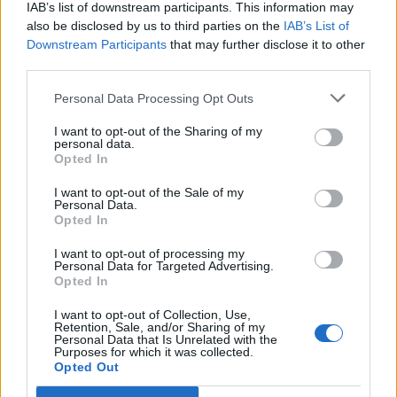
IAB’s list of downstream participants. This information may
also be disclosed by us to third parties on the
IAB’s List of
Downstream Participants
that may further disclose it to other
third parties.
Personal Data Processing Opt Outs
I want to opt-out of the Sharing of my
personal data.
Opted In
I want to opt-out of the Sale of my
Personal Data.
Opted In
Στόχος του Νοσοκομείου Σπάρτης είναι το
συγκεκριμένο Πρόγραμμα να επαναληφθεί και
I want to opt-out of processing my
Personal Data for Targeted Advertising.
κατά τη νέα σχολική περίοδο, όχι μόνον σε
Opted In
μαθητές των Δημοτικών Σχολείων, αλλά να
I want to opt-out of Collection, Use,
επεκταθεί και στους μαθητές των Γυμνασίων της
Retention, Sale, and/or Sharing of my
Personal Data that Is Unrelated with the
Λακωνίας, δεδομένης της ανταπόκρισης των
Purposes for which it was collected.
Opted Out
παιδιών, αλλά και της ευρείας διάδοσης του