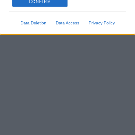
καπνίσματος στην εφηβική ηλικία.
CONFIRM
Data Deletion
Data Access
Privacy Policy