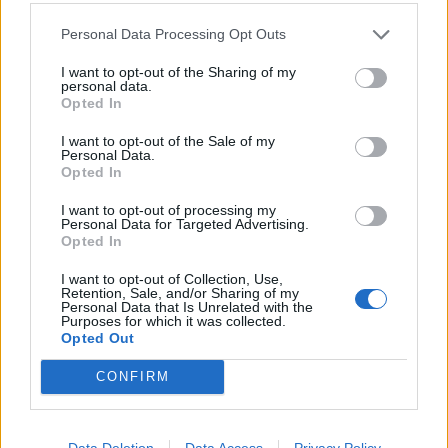
ΧΑΝΙΑ ΜΑΡΙΑ (Γ.Ν.ΣΠΑΡΤΗΣ) 48
Personal Data Processing Opt Outs
Αντιπρόσωποι στη Κεντρική Διοίκηση της ΕΝΕ
I want to opt-out of the Sharing of my
personal data.
Opted In
Ψήφισαν: 441 Συμμετοχή: 76% Έγκυρα: 416
Άκυρα / Λευκά:25 Έδρες: 8
I want to opt-out of the Sale of my
Personal Data.
Opted In
Υποψήφιοι συνδυασμοί
Ψήφοι % Έδρες
I want to opt-out of processing my
Ενότητα Νοσηλευτών Ελλάδος 348 85,51 7
Personal Data for Targeted Advertising.
Δημοκρατική Συνεργασία Νοσηλευτών 59 14,49 1
Opted In
I want to opt-out of Collection, Use,
Εκλέγονται κατά τη σειρά σταυρών προτίμησης
Retention, Sale, and/or Sharing of my
Personal Data that Is Unrelated with the
οι κάτωθι:
Purposes for which it was collected.
Opted Out
Από την Ενότητα Νοσηλευτών Ελλάδας:
CONFIRM
ΟΡΦΑΝΟΣ ΝΙΚΟΣ (Γ.Ν.ΣΠΑΡΤΗΣ) 235
ΛΑΜΠΡΑΚΗ ΜΑΡΙΝΑ (ΓΝ.ΤΡΙΠΟΛΗΣ) 152
Data Deletion
Data Access
Privacy Policy