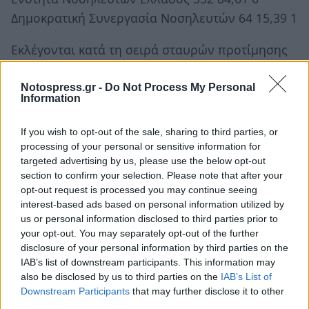
Δημοκρατική Συνεργασία Νοσηλευτών 64 15,39 1
Εκλέγονται κατά τη σειρά σταυρών προτίμησης
οι κάτωθι:
Notospress.gr -
Do Not Process My Personal
Από την Ενότητα Νοσηλευτών Ελλάδας:
Information
If you wish to opt-out of the sale, sharing to third parties, or
ΟΡΦΑΝΟΣ ΝΙΚΟΣ (Γ.Ν.ΣΠΑΡΤΗΣ) 241
processing of your personal or sensitive information for
ΣΑΡΙΔΗ ΜΑΡΙΑ (Γ.Ν.ΚΟΡΙΝΘΟΥ) 160
targeted advertising by us, please use the below opt-out
ΑΡΑΠΟΣΤΑΘΗ ΚΑΝΕΛΑ(Γ.Ν.ΚΑΛΑΜΑΤΑΣ)153
section to confirm your selection. Please note that after your
opt-out request is processed you may continue seeing
ΛΕΒΕΝΤΟΓΙΑΝΝΗ ΒΑΣΙΛΙΚΗ (Γ.Ν.ΑΡΓΟΥΣ) 147
interest-based ads based on personal information utilized by
ΚΟΣΚΙΝΑΣ ΠΑΝΑΓΙΩΤΗΣ (ΙΚΑ ΤΡΙΠΟΛΗΣ) 124
us or personal information disclosed to third parties prior to
ΤΖΙΤΖΙΚΟΣ ΓΕΩΡΓΙΟΣ (Γ.Ν.ΚΟΡΙΝΘΟΥ) 59
your opt-out. You may separately opt-out of the further
disclosure of your personal information by third parties on the
IAB’s list of downstream participants. This information may
Από τη Δημοκρατική Συνεργασία
also be disclosed by us to third parties on the
IAB’s List of
Πελοποννήσου:
Downstream Participants
that may further disclose it to other
third parties.