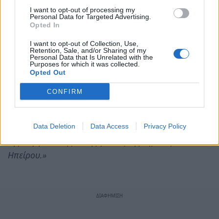
I want to opt-out of processing my
Με αφορμή τη διοργάνωση της παραπάνω
Personal Data for Targeted Advertising.
Opted In
εκδήλωσης, ο Διευθυντής του Κέντρου Υγείας
Αρεόπολης Dr Ανάργυρος Δ. Μαριόλης
I want to opt-out of Collection, Use,
Retention, Sale, and/or Sharing of my
αναφέρει:
«Εκ μέρους του Κέντρου Υγείας
Personal Data that Is Unrelated with the
Purposes for which it was collected.
Αρεόπολης και της Συντονιστικής Επιτροπής,
Opted Out
προσκαλούμε όλους τους πολίτες και επισκέπτες της
CONFIRM
Μάνης να παρευρεθούν στο σημαντικό αυτό
γεγονός.
Εργαζόμαστε συστηματικά για την
αναβάθμιση του μοναδικού Υγειονομικού Σταθμού
Data Deletion
Data Access
Privacy Policy
της σαγηνευτικής αυτής γωνιάς της Γηραιάς
Ηπείρου.»