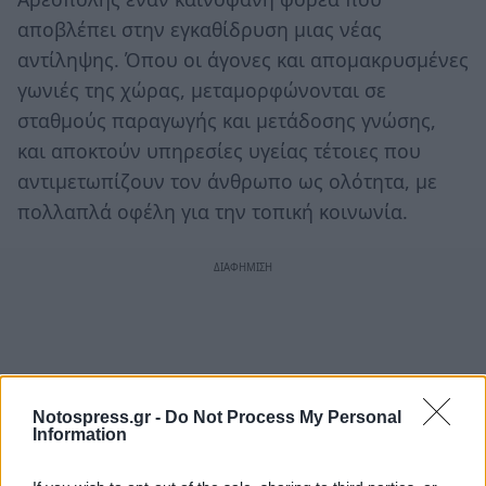
αποβλέπει στην εγκαθίδρυση μιας νέας
αντίληψης. Όπου οι άγονες και απομακρυσμένες
γωνιές της χώρας, μεταμορφώνονται σε
σταθμούς παραγωγής και μετάδοσης γνώσης,
και αποκτούν υπηρεσίες υγείας τέτοιες που
αντιμετωπίζουν τον άνθρωπο ως ολότητα, με
πολλαπλά οφέλη για την τοπική κοινωνία.
Notospress.gr -
Do Not Process My Personal
Information