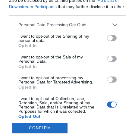
also be disclosed by us to third parties on the
IAB’s List of
Downstream Participants
that may further disclose it to other
third parties.
Personal Data Processing Opt Outs
Ακούστε την ενδιαφέρουσα συνέντευξη της Χρ.
Ντοροβίτσα στο Νότος 94.9 και στον Ηλία
I want to opt-out of the Sharing of my
personal data.
Μπόνο.
Opted In
I want to opt-out of the Sale of my
Personal Data.
Opted In
I want to opt-out of processing my
Personal Data for Targeted Advertising.
Opted In
I want to opt-out of Collection, Use,
Χρύσα Ντοροβίτσα ( 13.7.2011) by
notospress
Retention, Sale, and/or Sharing of my
Personal Data that Is Unrelated with the
Purposes for which it was collected.
Opted Out
CONFIRM