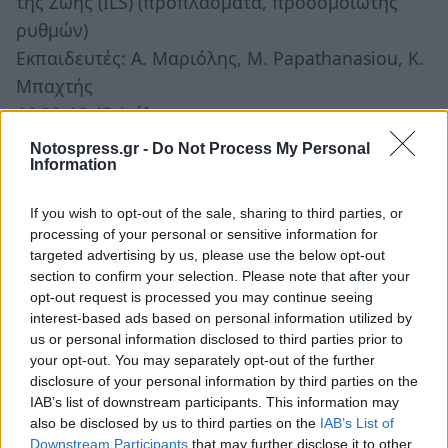
της Ζωής (ILS) (προπλάσματα, προσομoιωτής
ρυθμών)
Εκπαιδευτές: Α. Μαριόλης, M. Papathanasiou, Κ.
Μπαχτής
16:30-16:45
Διάλειμμα
16:45-18:00
ΦΡΟΝΤΙΣΤΗΡΙΟ Διαχείρισης
Notospress.gr -
Do Not Process My Personal
Information
Αεραγωγού (προπλάσματα)
Εκπαιδευτής: Κ. Μπαχτής
If you wish to opt-out of the sale, sharing to third parties, or
18:00-18:30
Λήξη Σεμιναρίου - Συμπεράσματα
processing of your personal or sensitive information for
Απονομή πιστοποιητικών παρακολούθησης
targeted advertising by us, please use the below opt-out
section to confirm your selection. Please note that after your
opt-out request is processed you may continue seeing
interest-based ads based on personal information utilized by
us or personal information disclosed to third parties prior to
your opt-out. You may separately opt-out of the further
disclosure of your personal information by third parties on the
IAB’s list of downstream participants. This information may
also be disclosed by us to third parties on the
IAB’s List of
Downstream Participants
that may further disclose it to other