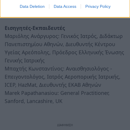
Data Deletion
Data Access
Privacy Policy
Εισηγητές-Εκπαιδευτές
Μαριόλης Ανάργυρος: Γενικός Ιατρός, Διδάκτωρ
Πανεπιστημίου Αθηνών, Διευθυντής Κέντρου
Υγείας Αρεόπολης, Πρόεδρος Ελληνικής Ένωσης
Γενικής Ιατρικής
Μπαχτής Κωνσταντίνος: Αναισθησιολόγος -
Επειγοντολόγος, Ιατρός Αεροπορικής Ιατρικής,
ICEP, HazMat, Διευθυντής ΕΚΑΒ Αθηνών
Marek Papathanasiou: General Practitioner,
Sanford, Lancashire, UK