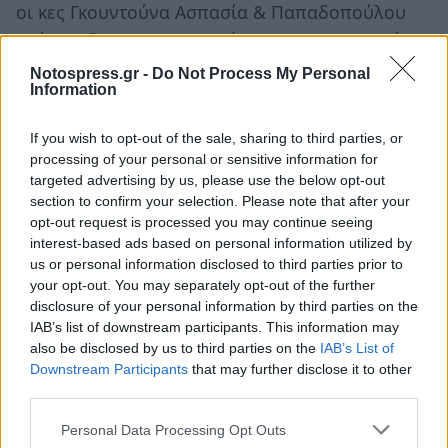
οι κες Γκουντούνα Ασπασία & Παπαδοπούλου
Ιωάννα, θα πραγματοποιήσουν σε συνεργασία
με τον Δ/ντή του Δημοτικού σχολείου Βλαχιώτη
Notospress.gr -
Do Not Process My Personal
Information
κο Μπούσκο Κων/νο, δύο παράλληλες δίωρες
ψυχοεκπαιδεύσεις στα δύο τμήματα της Στ’
If you wish to opt-out of the sale, sharing to third parties, or
τάξης του σχολείου στη θεματική: «Ασφαλής
processing of your personal or sensitive information for
πλοήγηση – Κίνδυνοι & Εθισμός στο Διαδίκτυο»
targeted advertising by us, please use the below opt-out
section to confirm your selection. Please note that after your
• Την Τρίτη 29 Μαρτίου 2016 στις 10:00 το πρωί,
opt-out request is processed you may continue seeing
οι κες Γκουντούνα Ασπασία & Καργάκου
interest-based ads based on personal information utilized by
Κατερίνα σε συνεργασία με την νηπιαγωγό του
us or personal information disclosed to third parties prior to
your opt-out. You may separately opt-out of the further
8ου Νηπιαγωγείου Σπάρτης κα Ευαγγελοπούλου
disclosure of your personal information by third parties on the
Ζακελίν, θα πραγματοποιήσουν δύο παράλληλες
IAB’s list of downstream participants. This information may
δίωρες ψυχοεκπαιδεύσεις στα δύο τμήματα των
also be disclosed by us to third parties on the
IAB’s List of
Downstream Participants
that may further disclose it to other
νηπίων στην θεματική: «Αισθάνομαι Θυμό»
third parties.
Σχολές Γονέων:
Personal Data Processing Opt Outs