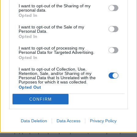
Το Κέντρο Πρόληψης «Δίαυλος»,
I want to opt-out of the Sharing of my
personal data.
ανταποκρινόμενο στα αιτήματα του Κατηχητικού
Opted In
Σχολείου της Ενορίας Τσεραμιού και του
I want to opt-out of the Sale of my
Συλλόγου Γονέων και Κηδεμόνων του 2ο
Personal Data.
Opted In
Νηπιαγωγείου Μολάων, ξεκινά τον Μάρτιο δύο
ακόμη Σχολές Γονέων οι οποίες θα
I want to opt-out of processing my
Personal Data for Targeted Advertising.
λειτουργήσουν ως εξής:
Opted In
I want to opt-out of Collection, Use,
• Στο Κατηχητικό Σχολείο της Ενορίας Τσεραμιού
Retention, Sale, and/or Sharing of my
Personal Data that Is Unrelated with the
με συντονίστρια την κα. Γκουντούνα Ασπασία-
Purposes for which it was collected.
Κοινωνική Λειτουργό κάθε Δευτέρα και ώρα 6:00
Opted Out
το απόγευμα, με έναρξη την 7η Μαρτίου και
CONFIRM
• Στο 2ο Νηπιαγωγείο Μολάων με συντονίστρια
την κα. Παπαδοπούλου Ιωάννα – ψυχολόγο κάθε
Data Deletion
Data Access
Privacy Policy
Τετάρτη και ώρα: 6:00 το απόγευμα επίσης, με
έναρξη την Τρίτη 15η Μαρτίου. (Οι επόμενες