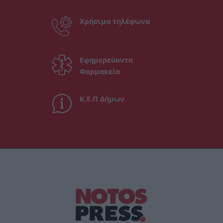
Χρήσιμα τηλέφωνα
Εφημερεύοντα
Φαρμακεία
Κ.Ε.Π Δήμων